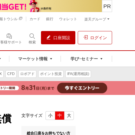
PR
報トウシル
カード
銀行
ウォレット
楽天グループ
口座開設
ログイン
お客様サポート
検索
マーケット情報
学び･セミナー
X
CFD
ロボアド
ポイント投資
IFA(運用相談)
無償
文字サイズ
小
中
大
総合口座をお持ちでない方