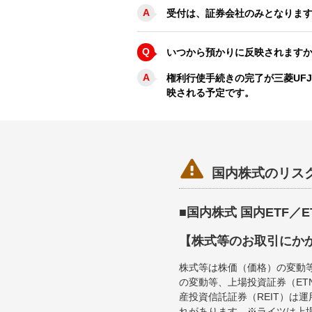
A
受付は、証券会社のみとなりま
Q
いつから預かりに反映されます
A
権利行使手続きの完了が三菱UF
映される予定です。

国内株式のリス
■国内株式 国内ETF／
【株式等のお取引にか
株式等は株価（価格）の変動
の変動等、上場投資証券（E
産投資信託証券（REIT）は
れがあります。※ライツは上