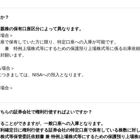
すか？
、親株の保有口座区分によって異なります。
る場合＞
口座で保有していた方に限り、特定口座への入庫が可能です。
書 兼 特例上場株式等にするための保護預り上場株式等に係る出庫依
同封願います。
る場合＞
につきましては、NISAへの預入となります。
る場合＞
どちらの証券会社で権利行使すればよいですか？
することができますが、一般口座への入庫となります。
権利確定日に権利行使する証券会社の特定口座で保有している株数に対
株式等保管委託依頼書 兼 特例上場株式等にするための保護預り上場株