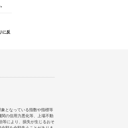
い。
りに反
対象となっている指数や指標等
機関の信用力悪化等、上場不動
変動等により、損失が生じるおそ
資金額を全額失うことがありま