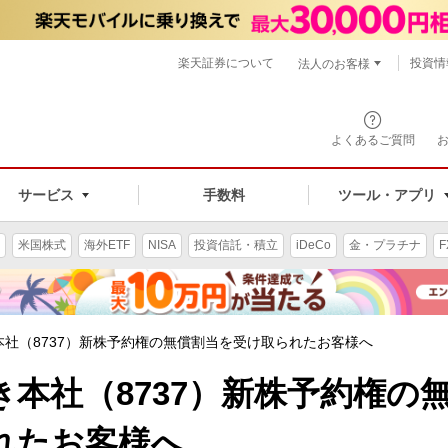
楽天証券について
投資情
法人のお客様
よくあるご質問
手数料
サービス
ツール・アプリ
米国株式
海外ETF
NISA
投資信託・積立
iDeCo
金・プラチナ
F
社（8737）新株予約権の無償割当を受け取られたお客様へ
本社（8737）新株予約権の
れたお客様へ