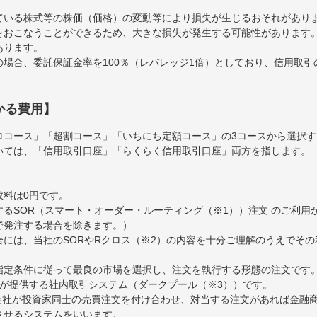
ている株式等の株価（価格）の変動等により損失が生じるおそれがあり
をおこなうことができるため、大きな損失が発生する可能性があります
あります。
場合、委託保証金率を100％（レバレッジ1倍）としており、信用取
かる費用】
ロコース」「超割コース」「いちにち定額コース」の3コースから選択
いては、「信用取引口座」「らくらく信用取引口座」両方を指します。
数料は0円です。
るSOR（スマート・オーダー・ルーティング（※1））注文 のご利用
で発注する場合を除きます。）
には、当社のSORやRクロス（※2）の内容を十分ご理解のうえでそ
ら指定条件に従って最良の市場を選択し、注文を執行する形態の注文です
券が提供する社内取引システム（ダークプール（※3））です。
券会社が投資家同士の売買注文を付け合わせ、対当する注文があれば金融
約定させるシステムをいいます。