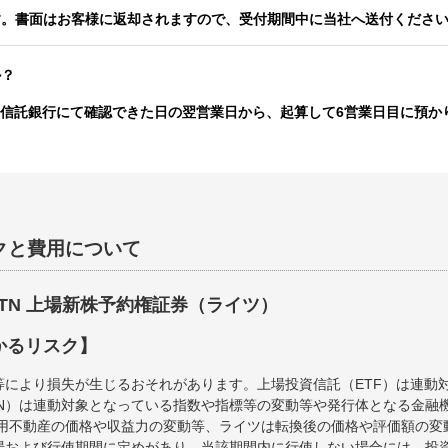
す。書面はお客様に返却されますので、受付期間中に当社へ送付くださ
か？
J信託銀行にて確認できた日の翌営業日から、起算して6営業日目に預か
クと費用について
ETN 上場新株予約権証券（ライツ）
かるリスク】
等により損失が生じるおそれがあります。上場投資信託（ETF）は連動
TN）は連動対象となっている指数や指標等の変動等や発行体となる金融
運用不動産の価格や収益力の変動等、ライツは転換後の価格や評価額の
場および行使期間に定めがあり、当該期間内に行使しない場合には、投