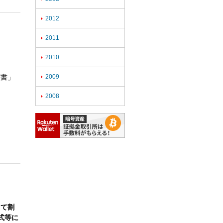
2012

2011

2010

頼書」
2009

2008

して割
式等に