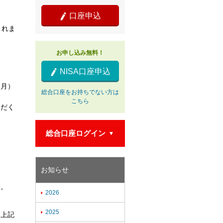
口座申込

されま
お申し込み無料！
NISA口座申込

（月）
総合口座をお持ちでない方は
こちら
ただく
総合口座ログイン

お知らせ
す。
2026

2025

、上記