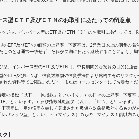
ース型ＥＴＦ及びＥＴＮのお取引にあたっての留意点
ッジ型、インバース型のETF及びETN（※）のお取引にあたっては、
型のETF及びETNの価額の上昇率・下落率は、2営業日以上の期間の場
たものとは通常一致せず、それが長期にわたり継続することにより、期
ジ型、インバース型のETF及びETNは、中長期間的な投資の目的に適
型のETF及びETNは、投資対象物や投資手法により銘柄固有のリスク
された資料等でご確認いただく、またはコールセンターにてお尋ねくだ
特定の指標（以下、「原指数」といいます。）の日々の上昇率・下落率
TF」といいます。）及び指数連動証券（以下、「ETN」といいます。）
・下落率に一定の倍率を乗じて算出された数値を対象指数とするものが
「レバレッジ型」といい、－（マイナス）のもの（マイナス１倍以内の
スク】