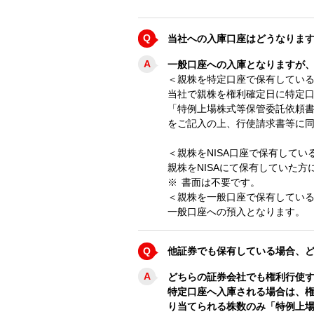
Q
当社への入庫口座はどうなりま
A
一般口座への入庫となりますが
＜親株を特定口座で保有してい
当社で親株を権利確定日に特定
「特例上場株式等保管委託依頼
をご記入の上、行使請求書等に
＜親株をNISA口座で保有してい
親株をNISAにて保有していた方
※
書面は不要です。
＜親株を一般口座で保有してい
一般口座への預入となります。
Q
他証券でも保有している場合、
A
どちらの証券会社でも権利行使
特定口座へ入庫される場合は、
り当てられる株数のみ「特例上場