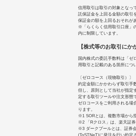
信用取引は取引の対象となっ
託保証金を上回る金額の取引
保証金の額を上回るおそれが
※「らくらく信用取引口座」の
内に制限しています。
【株式等のお取引にか
国内株式の委託手数料は「ゼ
用取引と記載のある箇所につ
〔ゼロコース（現物取引）〕
約定金額にかかわらず取引手
但し、原則として当社が指定す
定する取引ツールや注文形態
ゼロコースをご利用される場合
ります。
※1 SORとは、複数市場か
※2 「Rクロス」は、楽天証
※3 ダークプールとは、証
(ToSTNeT)に発注を行い