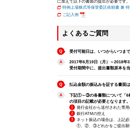
に加えて以下の書面の提出が必要です
特例上場株式等保管委託依頼書 兼 
ご記入例
よくあるご質問
Q
受付可能日は、いつからいつま
A
2017年6月19日（月）～201
受付期間中に、提出書類原本を当
Q
払込金額の振込みを証する書面
A
下記①～③の各書類について「6
の項目の記載が必要となります
1
発行会社から送付された専用
2
銀行ATMの控え
3
ネット振込の場合は、上記必
①、②、③どれかをご提出願