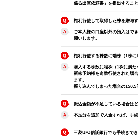
係る出庫依頼書」を提出するこ
Q
権利行使して取得した株を贈与
A
ご本人様の口座以外の預入はでき
願いします。
Q
権利行使する株数に端株（1株に
A
購入する株数に端株（1株に満た
新株予約権を奇数行使された場合、
ます。
振り込んでしまった場合の150
Q
振込金額が不足している場合は
A
不足分を追加で入金すれば、手
Q
三菱UFJ信託銀行でも手続きで