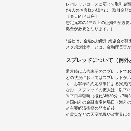
レバレッジコースに応じて取引金額の
(法人のお客様の場合は、取引金額
〔楽天MT4口座〕
想定元本の4％以上の証拠金が必要
拠金が必要となります。)
*当社は、金融先物取引業協会が算
スク想定比率」とは、金融庁長官
スプレッドについて（例外
通常時は広告表示のスプレッドで
どの状況においてはスプレッドが
く、お客様の約定結果による実質
なお、スプレッドの拡大は、以下
※平日早朝時（概ね6時30分～7
※国内外の金融市場休場日（海外
※主要経済指標の発表前後
※震災などの天変地異や政変又は