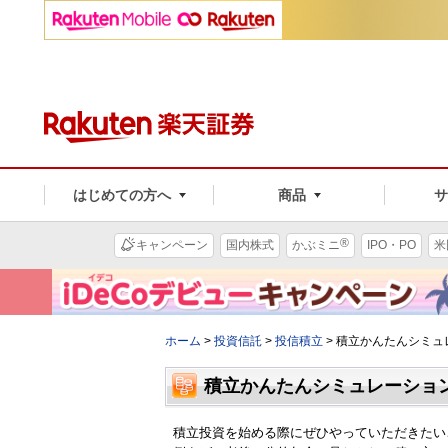
はじめての方へ
商品
®
キャンペーン
国内株式
かぶミニ
IPO・PO
米
ホーム
>
投資信託
>
投信積立
>
積立かんたんシミュ
積立かんたんシミュレーショ
積立投資を始める際にぜひやっていただきたい