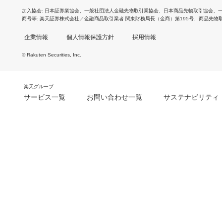
加入協会
日本証券業協会
、
一般社団法人金融先物取引業協会
、
日本商品先物取引協会
、
商号等
楽天証券株式会社／金融商品取引業者 関東財務局長（金商）第195号、商品先物
企業情報
個人情報保護方針
採用情報
© Rakuten Securities, Inc.
楽天グループ
サービス一覧
お問い合わせ一覧
サステナビリティ