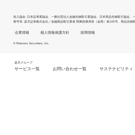
加入協会
日本証券業協会
、
一般社団法人金融先物取引業協会
、
日本商品先物取引協会
、
商号等
楽天証券株式会社／金融商品取引業者 関東財務局長（金商）第195号、商品先物
企業情報
個人情報保護方針
採用情報
© Rakuten Securities, Inc.
楽天グループ
サービス一覧
お問い合わせ一覧
サステナビリティ
m