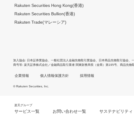
Rakuten Securities Hong Kong(香港)
Rakuten Securities Bullion(香港)
Rakuten Trade(マレーシア)
加入協会
日本証券業協会
、
一般社団法人金融先物取引業協会
、
日本商品先物取引協会
、
商号等
楽天証券株式会社／金融商品取引業者 関東財務局長（金商）第195号、商品先物
企業情報
個人情報保護方針
採用情報
© Rakuten Securities, Inc.
楽天グループ
サービス一覧
お問い合わせ一覧
サステナビリティ