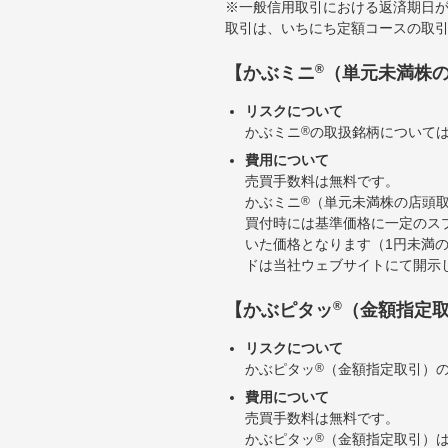
※一般信用取引における返済期日が
取引は、いちにち定額コースの取
®
【かぶミニ
（単元未満株
リスクについて
かぶミニ
®
の取扱銘柄について
費用について
売買手数料は無料です。
かぶミニ
®
（単元未満株の店頭
買付時には基準価格に一定のス
いた価格となります（1円未満
ドは当社ウェブサイトにて開示
®
【かぶピタッ
（金額指定
リスクについて
かぶピタッ
®
（金額指定取引）
費用について
売買手数料は無料です。
かぶピタッ
®
（金額指定取引）