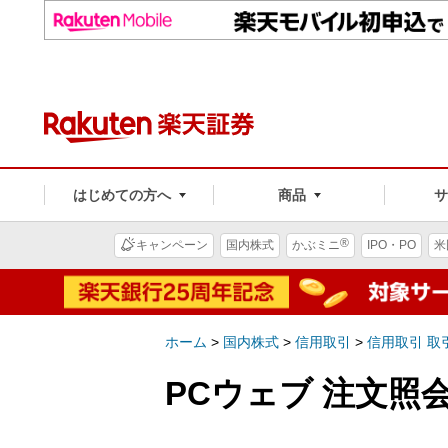
はじめての方へ
商品
®
キャンペーン
国内株式
かぶミニ
IPO・PO
米
ホーム
>
国内株式
>
信用取引
>
信用取引 取
PCウェブ 注文照