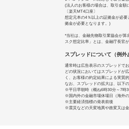
(法人のお客様の場合は、取引金額
〔楽天MT4口座〕
想定元本の4％以上の証拠金が必要
拠金が必要となります。)
*当社は、金融先物取引業協会が算
スク想定比率」とは、金融庁長官
スプレッドについて（例外
通常時は広告表示のスプレッドで
どの状況においてはスプレッドが
く、お客様の約定結果による実質
なお、スプレッドの拡大は、以下
※平日早朝時（概ね6時30分～7
※国内外の金融市場休場日（海外
※主要経済指標の発表前後
※震災などの天変地異や政変又は