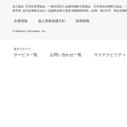
加入協会
日本証券業協会
、
一般社団法人金融先物取引業協会
、
日本商品先物取引協会
、
商号等
楽天証券株式会社／金融商品取引業者 関東財務局長（金商）第195号、商品先物
企業情報
個人情報保護方針
採用情報
© Rakuten Securities, Inc.
楽天グループ
サービス一覧
お問い合わせ一覧
サステナビリティ