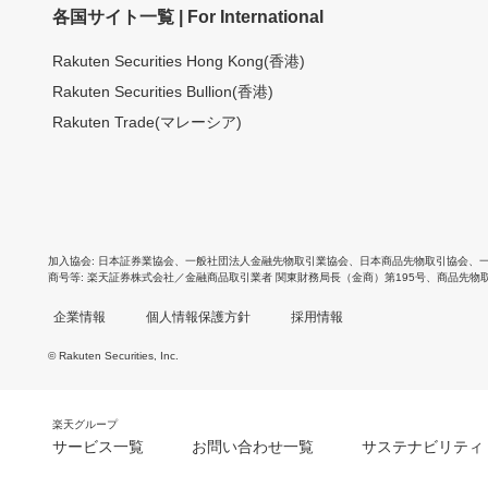
各国サイト一覧 | For International
Rakuten Securities Hong Kong(香港)
Rakuten Securities Bullion(香港)
Rakuten Trade(マレーシア)
加入協会
日本証券業協会
、
一般社団法人金融先物取引業協会
、
日本商品先物取引協会
、
商号等
楽天証券株式会社／金融商品取引業者 関東財務局長（金商）第195号、商品先物
企業情報
個人情報保護方針
採用情報
© Rakuten Securities, Inc.
楽天グループ
サービス一覧
お問い合わせ一覧
サステナビリティ