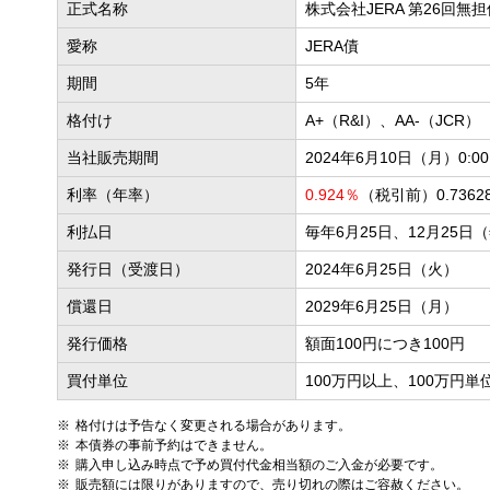
正式名称
株式会社JERA 第26回
愛称
JERA債
期間
5年
格付け
A+（R&I）、AA-（JCR）
当社販売期間
2024年6月10日（月）0:0
利率（年率）
0.924％
（税引前）0.736
利払日
毎年6月25日、12月25日
発行日（受渡日）
2024年6月25日（火）
償還日
2029年6月25日（月）
発行価格
額面100円につき100円
買付単位
100万円以上、100万円単
格付けは予告なく変更される場合があります。
本債券の事前予約はできません。
購入申し込み時点で予め買付代金相当額のご入金が必要です。
販売額には限りがありますので、売り切れの際はご容赦ください。