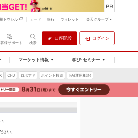
PR
報トウシル
カード
銀行
ウォレット
楽天グループ
口座開設
ログイン
お客様サポート
検索
マーケット情報
学び･セミナー
X
CFD
ロボアド
ポイント投資
IFA(運用相談)
い。
ださい。