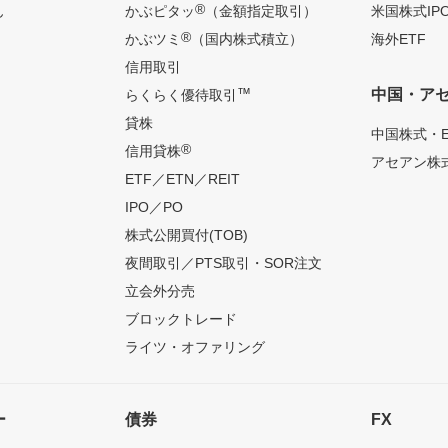
®
ん
かぶピタッ
（金額指定取引）
米国株式IP
®
かぶツミ
（国内株式積立）
海外ETF
信用取引
™
中国・ア
らくらく優待取引
貸株
中国株式・E
®
信用貸株
アセアン株式
ETF／ETN／REIT
IPO／PO
株式公開買付(TOB)
夜間取引／PTS取引・SOR注文
立会外分売
ブロックトレード
ライツ・オファリング
ー
債券
FX