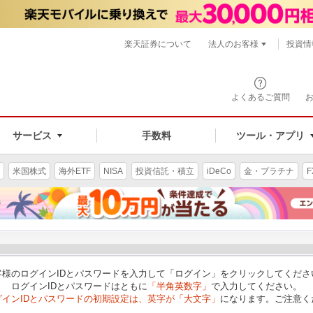
楽天証券について
法人のお客様
投資情
よくあるご質問
サービス
手数料
ツール・アプリ
米国株式
海外ETF
NISA
投資信託・積立
iDeCo
金・プラチナ
F
客様のログインIDとパスワードを入力して「ログイン」をクリックしてくださ
ログインIDとパスワードはともに
「半角英数字」
で入力してください。
グインIDとパスワードの初期設定は、英字が「大文字」
になります。ご注意く