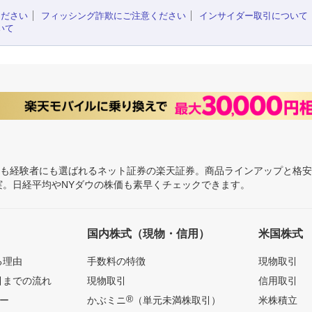
ください
フィッシング詐欺にご注意ください
インサイダー取引について
いて
にも経験者にも選ばれるネット証券の楽天証券。商品ラインアップと格
充実。日経平均やNYダウの株価も素早くチェックできます。
国内株式（現物・信用）
米国株式
る理由
手数料の特徴
現物取引
引までの流れ
現物取引
信用取引
®
ー
かぶミニ
（単元未満株取引）
米株積立