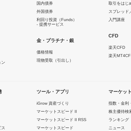
国内債券
取引をはじ
外国債券
スプレッド
利回り投資（Funds）
入門講座
- 提携サービス
CFD
金・プラチナ・銀
）
楽天CFD
価格情報
楽天MT4CF
現物受取（引出し）
ョン
携
ツール・アプリ
マーケッ
iGrow 資産づくり
指数・金利
マーケットスピード II
株主優待検
マーケットスピード II RSS
ランキング
ビス
マーケットスピード
ニュース