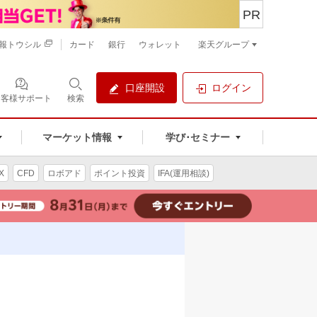
PR
報トウシル
カード
銀行
ウォレット
楽天グループ
口座開設
ログイン
お客様サポート
検索
マーケット情報
学び･セミナー
X
CFD
ロボアド
ポイント投資
IFA(運用相談)