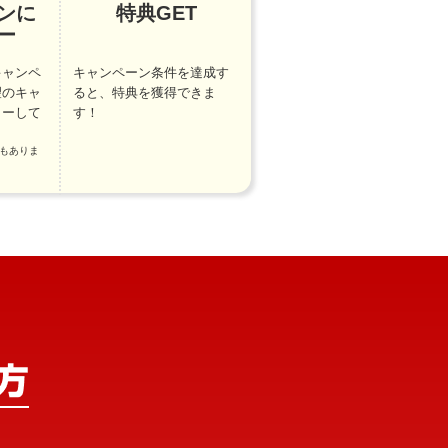
ンに
特典GET
ー
キャンペ
キャンペーン条件を達成す
望のキャ
ると、特典を獲得できま
リーして
す！
もありま