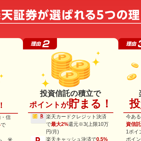
投資信託の積立で
貯まる！
投
ポイントが
！
楽天カードクレジット決済
今ある
物・信
で
最大2%
還元※3(上限10万
資信託
料
で
円/月)
1ポイ
楽天キャッシュ決済で
0.5%
ポイン
ら、米