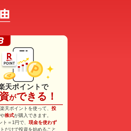
楽天ポイントで
資
できる！
が
楽天ポイントを使って、
投
や
株式
が購入できます。
ント＝1円で、
現金を使わず
トだけで投資を始めること