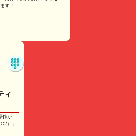
ます！
ティ
！
操作が
O2）」