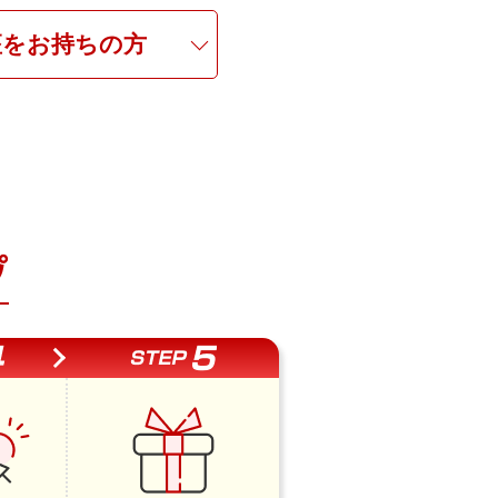
座を
お持ちの方