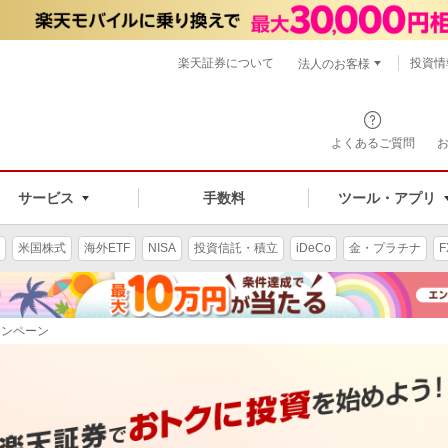
楽天証券について
投資情
法人のお客様
よくあるご質問
手数料
サービス
ツール・アプリ
米国株式
海外ETF
NISA
投資信託・積立
iDeCo
金・プラチナ
F
ャンペーン