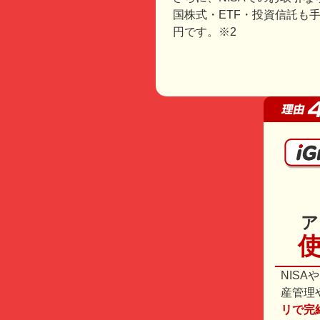
国株式・ETF・投資信託も手
円です。※2
ア
NISA
産管理
リで完