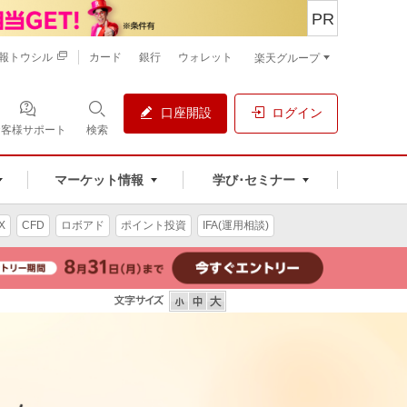
PR
報トウシル
カード
銀行
ウォレット
楽天グループ
口座開設
ログイン
お客様サポート
検索
マーケット情報
学び･セミナー
X
CFD
ロボアド
ポイント投資
IFA(運用相談)