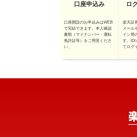
口座申込み
ロ
口座開設のお申込みはWEB
楽天証
で完結できます。本人確認
メール
書類（マイナンバー・運転
イン用
免許証等）をご用意くださ
す。ID
い。
てログ