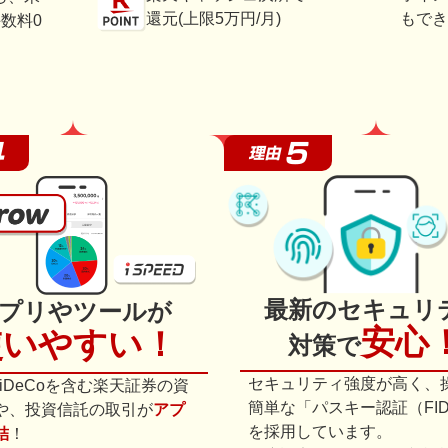
還元(上限5万円/月)
もでき
数料0
最新のセキュリ
プリやツールが
安心
使いやすい！
対策で
セキュリティ強度が高く、
やiDeCoを含む楽天証券の資
簡単な「パスキー認証（FID
や、投資信託の取引が
アプ
を採用しています。
結
！