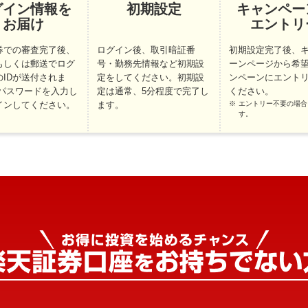
グイン情報を
初期設定
キャンペー
お届け
エントリ
券での審査完了後、
ログイン後、取引暗証番
初期設定完了後、
もしくは郵送でログ
号・勤務先情報など初期設
ーンページから希
のIDが送付されま
定をしてください。初期設
ンペーンにエント
/パスワードを入力し
定は通常、5分程度で完了し
ください。
インしてください。
ます。
エントリー不要の場合
す。