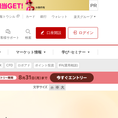
PR
報トウシル
カード
銀行
ウォレット
楽天グループ
口座開設
ログイン
お客様サポート
検索
マーケット情報
学び･セミナー
X
CFD
ロボアド
ポイント投資
IFA(運用相談)