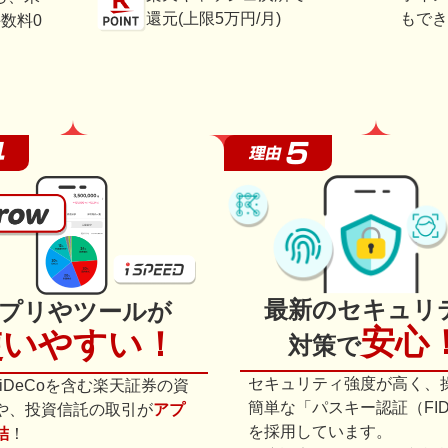
還元(上限5万円/月)
もでき
数料0
最新のセキュリ
プリやツールが
安心
使いやすい！
対策で
セキュリティ強度が高く、
やiDeCoを含む楽天証券の資
簡単な「パスキー認証（FID
や、投資信託の取引が
アプ
を採用しています。
結
！