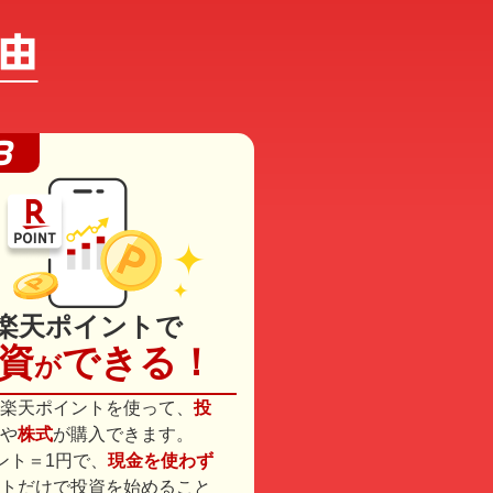
楽天ポイントで
資
できる！
が
楽天ポイントを使って、
投
や
株式
が購入できます。
ント＝1円で、
現金を使わず
トだけで投資を始めること