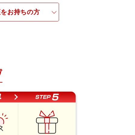
座を
お持ちの方