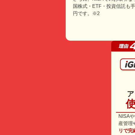
国株式・ETF・投資信託も手
円です。※2
ア
NISA
産管理
リで完