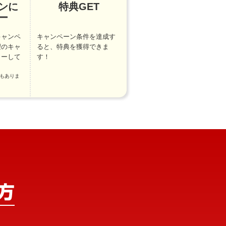
ンに
特典GET
ー
キャンペ
キャンペーン条件を達成す
望のキャ
ると、特典を獲得できま
リーして
す！
もありま