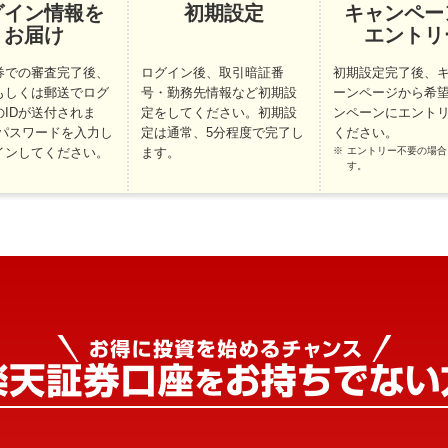
グイン情報を
初期設定
キャンペー
お届け
エントリ
券での審査完了後、
ログイン後、取引暗証番
初期設定完了後、
もしくは郵送でログ
号・勤務先情報など初期設
ーンページから希
のIDが送付されま
定をしてください。初期設
ンペーンにエント
/パスワードを入力し
定は通常、5分程度で完了し
ください。
インしてください。
ます。
エントリー不要の場合
す。