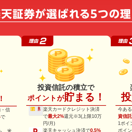
投資信託の積立で
貯まる！
投
ポイントが
！
楽天カードクレジット決済
今ある
物・信
で
最大2%
還元※3(上限10万
資信託
料
で
円/月)
1ポイ
楽天キャッシュ決済で
0.5%
ポイン
ら、米