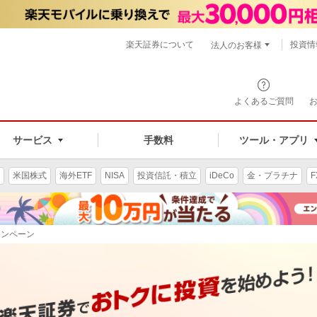
楽天証券について
投資情
法人のお客様
よくあるご質問
手数料
サービス
ツール・アプリ
米国株式
海外ETF
NISA
投資信託・積立
iDeCo
金・プラチナ
F
ャンペーン