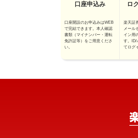
口座申込み
ロ
口座開設のお申込みはWEB
楽天証
で完結できます。本人確認
メール
書類（マイナンバー・運転
イン用
免許証等）をご用意くださ
す。ID
い。
てログ