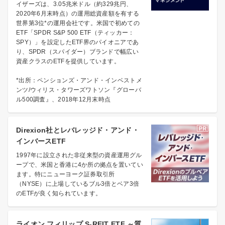
イザーズは、3.05兆米ドル（約329兆円、
2020年6月末時点）の運用総資産額を有する
世界第3位*の運用会社です。米国で初めての
ETF「SPDR S&P 500 ETF（ティッカー：
SPY）」を設定したETF界のパイオニアであ
り、SPDR（スパイダー）ブランドで幅広い
資産クラスのETFを提供しています。
*出所：ペンションズ・アンド・インベストメ
ンツ/ウィリス・タワーズワトソン『グローバ
ル500調査』、2018年12月末時点
Direxion社とレバレッジド・アンド・
インバースETF
1997年に設立された非従来型の資産運用グル
ープで、米国と香港に4か所の拠点を置いてい
ます。特にニューヨーク証券取引所
（NYSE）に上場しているブル3倍とベア3倍
のETFが良く知られています。
ライオン フィリップ S-REIT ETF ～質