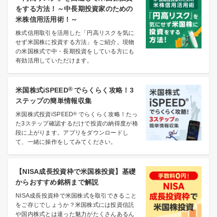
をする方法！～中長期投資家のための
米株信用活用術！～
株式信用取引を活用した「円高リスクを気に
せず米国株に投資する方法」をご紹介。現物
の米国株式で中・長期投資をしている方にも
有効活用していただけます。
®
米国株式iSPEED
でらくらく攻略！3
ステップの簡単情報収集
米国株式投資iSPEED
®
でらくらく攻略！たっ
た3ステップ確認するだけで投資の納得度が格
段に上がります。アプリをダウンロードし
て、一緒に操作をしてみてください。
【NISA成長投資枠で米国株投資】基礎
からおすすめ銘柄まで解説
NISA成長投資枠で米国株式を取引できること
をご存じでしょうか？米国株式には投資信託
や国内株式とは違った魅力がたくさんあるん