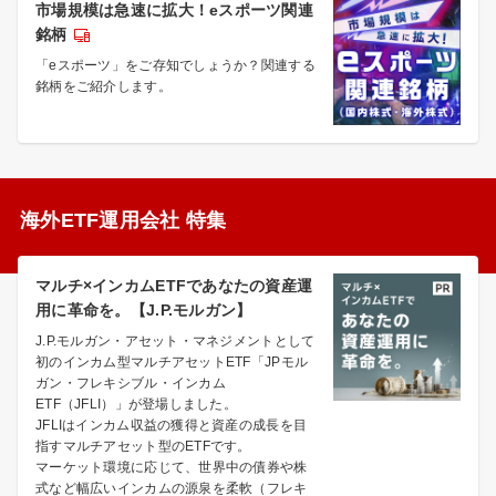
市場規模は急速に拡大！eスポーツ関連
銘柄
「eスポーツ」をご存知でしょうか？関連する
銘柄をご紹介します。
海外ETF運用会社 特集
マルチ×インカムETFであなたの資産運
用に革命を。【J.P.モルガン】
J.P.モルガン・アセット・マネジメントとして
初のインカム型マルチアセットETF「JPモル
ガン・フレキシブル・インカム
ETF（JFLI）」が登場しました。
JFLIはインカム収益の獲得と資産の成長を目
指すマルチアセット型のETFです。
マーケット環境に応じて、世界中の債券や株
式など幅広いインカムの源泉を柔軟（フレキ