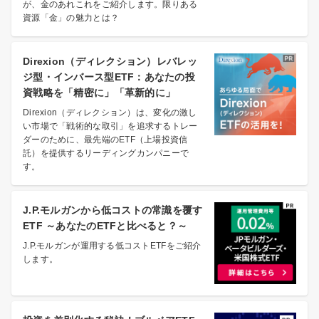
が、金のあれこれをご紹介します。限りある
資源「金」の魅力とは？
Direxion（ディレクション）レバレッ
ジ型・インバース型ETF：あなたの投
資戦略を「精密に」「革新的に」
Direxion（ディレクション）は、変化の激し
い市場で「戦術的な取引」を追求するトレー
ダーのために、最先端のETF（上場投資信
託）を提供するリーディングカンパニーで
す。
J.P.モルガンから低コストの常識を覆す
ETF ～あなたのETFと比べると？～
J.P.モルガンが運用する低コストETFをご紹介
します。