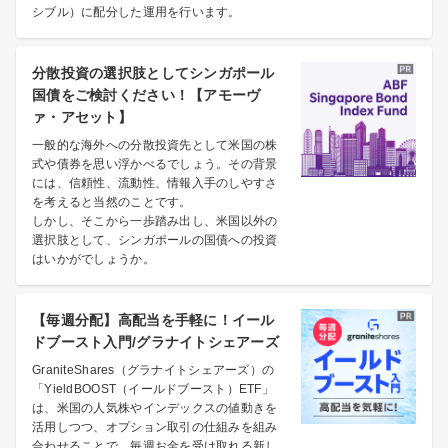
シブル）に配分した運用を行います。
分散投資の選択肢としてシンガポール
国債をご検討ください！【アモーヴ
ァ・アセット】
一般的な海外への分散投資先として米国の株
式や債券を思い浮かべるでしょう。その背景
には、信頼性、流動性、情報入手のしやすさ
を考えると当然のことです。
しかし、そこから一歩踏み出し、米国以外の
選択肢として、シンガポールの国債への投資
はいかがでしょうか。
【毎週分配】高配当を手軽に！イール
ドブースト入門/グラナイトシェアーズ
GraniteShares（グラナイトシェアーズ）の
「YieldBOOST（イールドブースト）ETF」
は、米国の人気株やインデックスの値動きを
活用しつつ、オプション取引の仕組みを組み
合わせることで、毎週お金を受け取れる新し