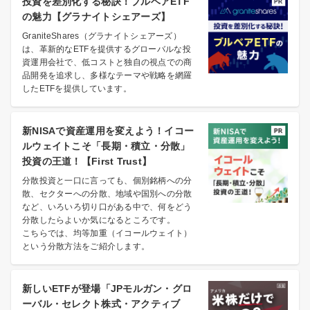
投資を差別化する秘訣！ブルベアETF
の魅力【グラナイトシェアーズ】
GraniteShares（グラナイトシェアーズ）
は、革新的なETFを提供するグローバルな投
資運用会社で、低コストと独自の視点での商
品開発を追求し、多様なテーマや戦略を網羅
したETFを提供しています。
新NISAで資産運用を変えよう！イコー
ルウェイトこそ「長期・積立・分散」
投資の王道！【First Trust】
分散投資と一口に言っても、個別銘柄への分
散、セクターへの分散、地域や国別への分散
など、いろいろ切り口がある中で、何をどう
分散したらよいか気になるところです。
こちらでは、均等加重（イコールウェイト）
という分散方法をご紹介します。
新しいETFが登場「JPモルガン・グロ
ーバル・セレクト株式・アクティブ