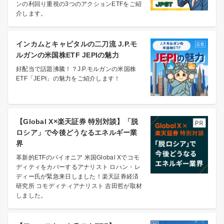
ンの利回り重視の3つのアクションETFをご紹
介します。
インカムとキャピタルの二刀流 J.P.モ
ルガンの米国株ETF JEPIの魅力
好配当で話題沸騰！？J.P.モルガンの米国株
ETF「JEPI」の魅力をご紹介します！
【Global X×楽天証券 特別対談】「脱
ロシア」で今後どうなるエネルギー業
界
革新的ETFのパイオニア 米国Global Xでコモ
ディティをカバーするアナリスト ロハン・レ
ディー氏が緊急来日しました！楽天証券経済
研究所 コモディティアナリスト 吉田哲が取材
しました。