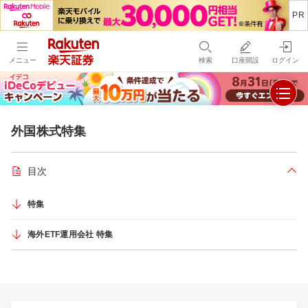
メニュー
検索
口座開設
ログイン
外国株式特集
目次
折り
特集
海外ETF運用会社 特集