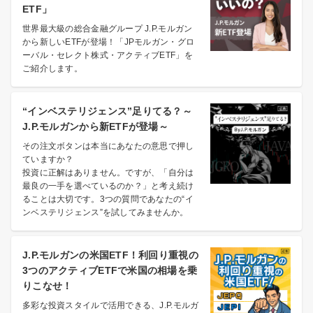
ETF」
世界最大級の総合金融グループ J.P.モルガン
から新しいETFが登場！「JPモルガン・グロ
ーバル・セレクト株式・アクティブETF」を
ご紹介します。
“インベステリジェンス”足りてる？～
J.P.モルガンから新ETFが登場～
その注文ボタンは本当にあなたの意思で押し
ていますか？
投資に正解はありません。ですが、「自分は
最良の一手を選べているのか？」と考え続け
ることは大切です。3つの質問であなたの“イ
ンベステリジェンス”を試してみませんか。
J.P.モルガンの米国ETF！利回り重視の
3つのアクティブETFで米国の相場を乗
りこなせ！
多彩な投資スタイルで活用できる、J.P.モルガ