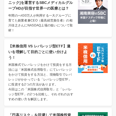
ニック]を運営するSBCメディカルグル
ープHDが目指す世界一の医療とは？
年間のべ430万人が利用する一大グループに
育てた創業者兼CEO（最高経営責任者）の相
川佳之さんにNASDAQ上場の狙いについて取
材！
【米株信用 VS レバレッジ型ETF】違
いを理解して目的ごとに使い分けよ
う！
米国株式でレバレッジをかけて投資をする方
法には「米国株式信用取引」にてレバレッジ
をかけて投資をする方法と、現物取引でレバ
レッジがかかっている「レバレッジ型ETF」
に投資する2つの方法があります。
今回はこの「米国株式信用取引」と「レバレ
ッジ型ETF」の2つを比較し、それぞれのおす
すめの使い方を解説します。
「円高リスク」を回避して米国株投資