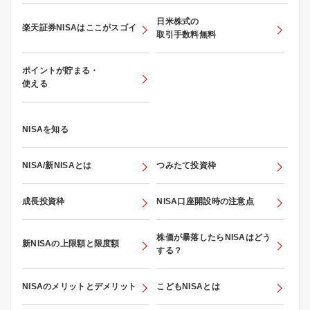
日米株式の
楽天証券NISAはここがスゴイ
取引手数料無料
ポイントが貯まる・
使える
NISAを知る
NISA/新NISAとは
つみたて投資枠
成長投資枠
NISA口座開設時の注意点
株価が暴落したらNISAはどう
新NISAの上限額と限度額
する？
NISAのメリットとデメリット
こどもNISAとは