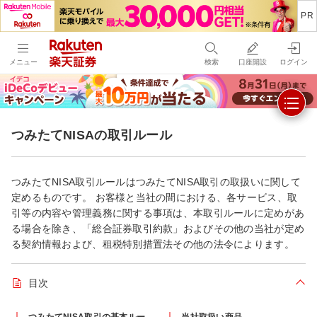
メニュー
検索
口座開設
ログイン
つみたてNISAの取引ルール
つみたてNISA取引ルールはつみたてNISA取引の取扱いに関して
定めるものです。 お客様と当社の間における、各サービス、取
引等の内容や管理義務に関する事項は、本取引ルールに定めがあ
る場合を除き、「総合証券取引約款」およびその他の当社が定め
る契約情報および、租税特別措置法その他の法令によります。
目次
折り
つみたてNISA取引の基本ルー
当社取扱い商品