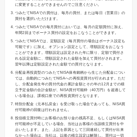
に変更することができませんのでご注意ください。
つみたてNISAでの買付は、毎月の買付、または毎日（営業日）の
買付を選択いただけます。
つみたてNISAでの毎月買付においては、毎月の定額買付に加え、
年間2回までボーナス買付の設定をおこなうことができます。
つみたてNISAでは、定額設定（毎月買付の場合はボーナス設定も
可能です）に加え、オプション設定として、増額設定をおこなう
ことができます。増額設定は設定された年に限り、定額で買付さ
れる設定金額に、増額設定された金額を加えて買付がされます。
翌年以降は定額設定された金額での買付となります。
分配金再投資型のつみたてNISA保有銘柄から生じた分配金につい
ては、自動的につみたてNISAへの再投資買付が行われます。ただ
し、分配金発生年の買付代金の累計金額とその年の12月までの積
立予定金額の合計金額が、NISA買付可能枠（40万円）を超過して
いる場合は、課税口座での再投資買付となります。
特別分配金（元本払戻金）を受け取った場合であっても、NISA買
付可能枠の回復は行われません。
投信積立買付時にお客様のお預り金の残高不足、もしくはNISA買
付可能枠が不足している場合、当社はお客様の当該積立買付を中
止いたします。また、上記を原因として三回連続して買付が出来
なかった場合は、当社は、以後の積立設定は解除し、買付は一切