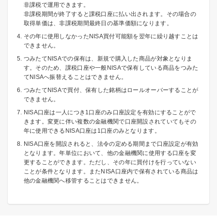
非課税で運用できます。
非課税期間が終了すると課税口座に払い出されます。その場合の
取得単価は、非課税期間最終日の基準価額になります。
その年に使用しなかったNISA買付可能額を翌年に繰り越すことは
できません。
つみたてNISAでの保有は、新規で購入した商品が対象となりま
す。そのため、課税口座や一般NISAで保有している商品をつみた
てNISAへ振替えることはできません。
つみたてNISAで買付、保有した銘柄はロールオーバーすることが
できません。
NISA口座は一人につき1口座のみ口座設定を有効にすることがで
きます。変更に伴い複数の金融機関で口座開設されていてもその
年に使用できるNISA口座は1口座のみとなります。
NISA口座を開設されると、法令の定める期間まで口座設定が有効
となります。年単位において、他の金融機関に使用する口座を変
更することができます。ただし、その年に買付けを行っていない
ことが条件となります。またNISA口座内で保有されている商品は
他の金融機関へ移管することはできません。