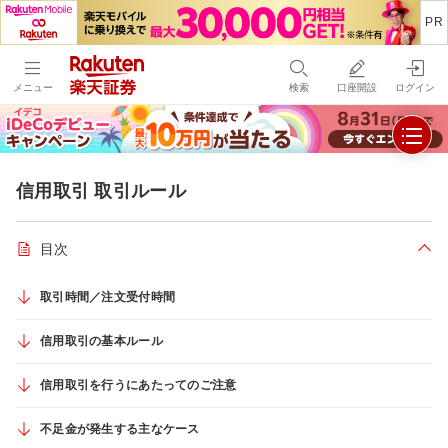
メニュー
検索
口座開設
ログイン
信用取引 取引ルール
目次
折り
取引時間／注文受付時間
信用取引の基本ルール
信用取引を行うにあたってのご注意
不足金が発生する主なケース