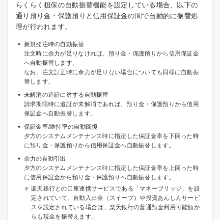
らくらく担保の自動振替機能を設定している場合、以下の
通り預り金・保護預りと信用保証金の間で自動的に振替処
理が行われます。
新規発注時の自動振替
注文時に余力が足りなければ、預り金・保護預りから信用保証金
へ自動振替します。
なお、注文訂正時に余力が足りない場合についても同様に自動振
替します。
未解消の追証に対する自動振替
請求期限時に追証が未解消であれば、預り金・保護預りから信用
保証金へ自動振替します。
保証金率/維持率の自動回復
夕方のシステムメンテナンス時に指定した保証金率を下回った時
に預り金・保護預りから信用保証金へ自動振替します。
余力の自動引出
夕方のシステムメンテナンス時に指定した保証金率を上回った時
に信用保証金から預り金・保護預りへ自動振替します。
楽天銀行との口座連携サービスである「マネーブリッジ」を設
定されていて、自動入出金（スイープ）や投資あんしんサービ
スを設定されている場合は、楽天銀行の普通預金利用可能額か
らも現金を振替えます。