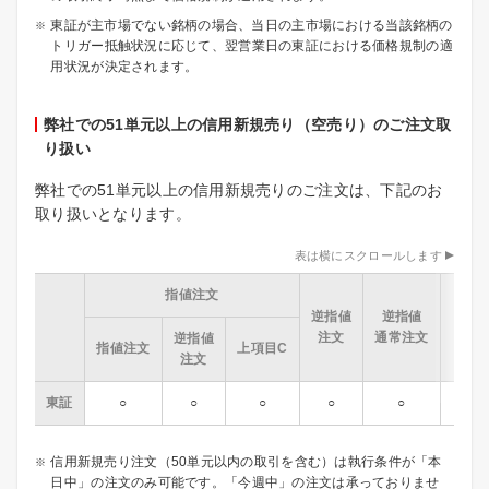
東証が主市場でない銘柄の場合、当日の主市場における当該銘柄の
トリガー抵触状況に応じて、翌営業日の東証における価格規制の適
用状況が決定されます。
弊社での51単元以上の信用新規売り（空売り）のご注文取
り扱い
弊社での51単元以上の信用新規売りのご注文は、下記のお
取り扱いとなります。
表は横にスクロールします
指値注文
成
逆指値
逆指値
（寄
注文
通常注文
逆指値
不成
指値注文
上項目C
注文
東証
○
○
○
○
○
信用新規売り注文（50単元以内の取引を含む）は執行条件が「本
日中」の注文のみ可能です。「今週中」の注文は承っておりませ