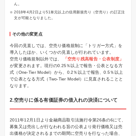
ん。
2018年4月2日より51単元以上の信用新規売り（空売り）の訂正注
文が可能となりました。
その他の変更点
今回の見直しでは、空売り価格規制に「トリガー方式」を
導入したほか、いくつかの見直しが行われています。
空売り価格規制以外では、
「空売り残高報告・公表制度」
が変更されます。現行の0.25％以上で報告・公表となる方
式（One-Tier Model）から、0.2％以上で報告、0.5％以上
で公表となる方式（Two-Tier Model）に見直されることと
なります。
2.空売りに係る有価証券の借入れの決済について
2011年12月1日より金融商品取引法施行令第26条の6にて、
募集又は売出しが行なわれる旨の公表より発行価格又は売
出価格が決定されるまでの期間に空売りを行なった場合、