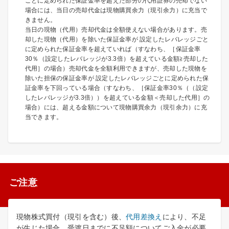
ごとに定められた保証金率を超えた部分の代用証券の売却でない
場合には、当日の売却代金は現物購買余力（現引余力）に充当で
きません。
当日の現物（代用）売却代金は全額使えない場合があります。売
却した現物（代用）を除いた保証金率が 設定したレバレッジごと
に定められた保証金率を超えていれば（すなわち、［保証金率
30％（設定したレバレッジが3.3倍）を超えている金額≧売却した
代用］の場合）売却代金を全額利用できますが、売却した現物を
除いた担保の保証金率が 設定したレバレッジごとに定められた保
証金率を下回っている場合（すなわち、［保証金率30％（（設定
したレバレッジが3.3倍））を超えている金額＜売却した代用］の
場合）には、超える金額について現物購買余力（現引余力）に充
当できます。
ご注意
現物株式買付（現引を含む）後、
代用差換え
により、不足
が生じた場合、受渡日までに不足額についてご入金が必要