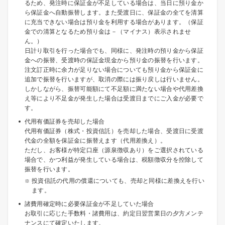
るため、発注時に保証金が不足している場合は、当日に預り金か
ら保証金へ自動振替します。また受渡日に、保証金の全てを清算
に充当できない場合は預り金を利用する場合があります。（保証
金での清算となるため預り金は－（マイナス）表示されませ
ん。）
日計り取引を行った場合でも、同様に、発注時の預り金から保証
金への振替、受渡時の保証金現金から預り金の振替を行います。
注文訂正時に余力が足りない場合についても預り金から保証金に
追加で振替を行いますが、取消の際には振り戻しは行いません。
しかしながら、振替可能額にて不足額に満たない場合や代用差換
え等により不足金が発生した場合は受渡日までにご入金が必要で
す。
代用有価証券を売却した場合
代用有価証券（株式・投資信託）を売却した場合、受渡日に受渡
代金の全額を保証金に振替えます（代用差換え）。
ただし、お客様が特定口座（源泉徴収あり）をご選択されている
場合で、かつ利益が発生している場合は、税額徴収分を控除して
振替を行います。
投資信託の代用の償還についても、売却と同様に差換えを行い
ます。
諸費用確定時に必要保証金が不足していた場合
お取引に応じた手数料・諸費用は、約定日翌営業日の夕方メンテ
ナンスにて確定いたします。