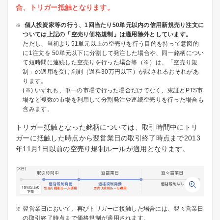
合、トリガー抵触となります。
個人投資家等の行う、1回当たり50単元以内の信用新規売り注文に
ついては上記の「空売り価格規制」は適用除外としています。
ただし、当初より51単元以上の空売りを行う目的を持って意図的
に1注文を 50単元以下に分割して発注した場合や、同一銘柄につい
て短時間に連続した空売りを行った場合等（※）は、「空売り規
制」の適用を受け罰則（過料30万円以下）が課されるおそれがあ
ります。
(※) いずれも、単一の市場で行った場合だけでなく、東証とPTS市
場など複数の市場を利用して分割発注や連続空売りを行った場合も
含みます。
トリガー抵触となった銘柄については、取引時間中にトリ
ガーに抵触した時点から翌営業日の取引終了時点まで2013
年11月1日以前の空売り規制ルールが適用となります。
翌営業日において、再びトリガーに接触した場合には、翌々営業日
の取引終了時点まで価格規制が適用されます。