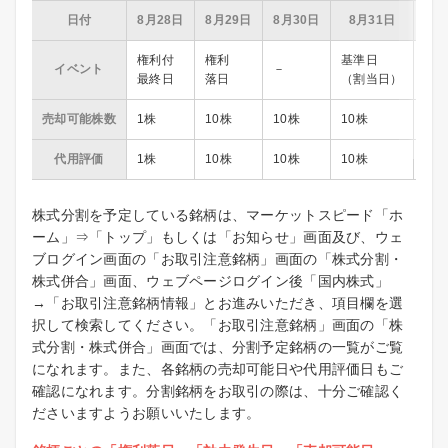
日付
8月28日
8月29日
8月30日
8月31日
9月
権利付
権利
基準日
効
イベント
－
最終日
落日
（割当日）
発
売却可能株数
1株
10株
10株
10株
10
代用評価
1株
10株
10株
10株
10
株式分割を予定している銘柄は、マーケットスピード「ホ
ーム」⇒「トップ」もしくは「お知らせ」画面及び、ウェ
ブログイン画面の「お取引注意銘柄」画面の「株式分割・
株式併合」画面、ウェブページログイン後「国内株式」
→「お取引注意銘柄情報」とお進みいただき、項目欄を選
択して検索してください。「お取引注意銘柄」画面の「株
式分割・株式併合」画面では、分割予定銘柄の一覧がご覧
になれます。また、各銘柄の売却可能日や代用評価日もご
確認になれます。分割銘柄をお取引の際は、十分ご確認く
ださいますようお願いいたします。