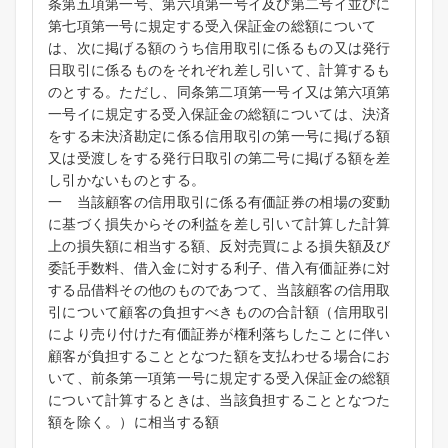
条第五項第一号、第六項第一号イ及び第二号イ並びに
第七項第一号に規定する受入保証金の総額について
は、次に掲げる額のうち信用取引に係るもの又は発行
日取引に係るものをそれぞれ差し引いて、計算するも
のとする。ただし、同条第二項第一号イ又は第六項第
一号イに規定する受入保証金の総額については、決済
をする未決済勘定に係る信用取引の第一号に掲げる額
又は受渡しをする発行日取引の第二号に掲げる額を差
し引かないものとする。
一 当該顧客の信用取引に係る有価証券の相場の変動
に基づく損失からその利益を差し引いて計算した計算
上の損失額に相当する額、反対売買による損失額及び
委託手数料、借入金に対する利子、借入有価証券に対
する品借料その他のものであつて、当該顧客の信用取
引について顧客の負担すべきものの合計額（信用取引
により売り付けた有価証券が権利落ちしたことに伴い
顧客が負担することとなつた額を支払わせる場合にお
いて、前条第一項第一号に規定する受入保証金の総額
について計算するときは、当該負担することとなつた
額を除く。）に相当する額