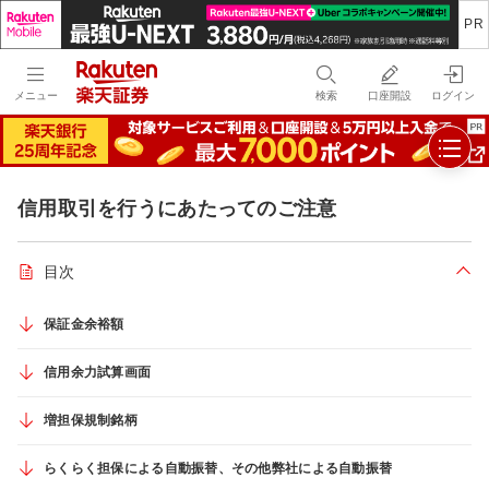
メニュー
検索
口座開設
ログイン
信用取引を行うにあたってのご注意
目次
折り
保証金余裕額
信用余力試算画面
増担保規制銘柄
らくらく担保による自動振替、その他弊社による自動振替