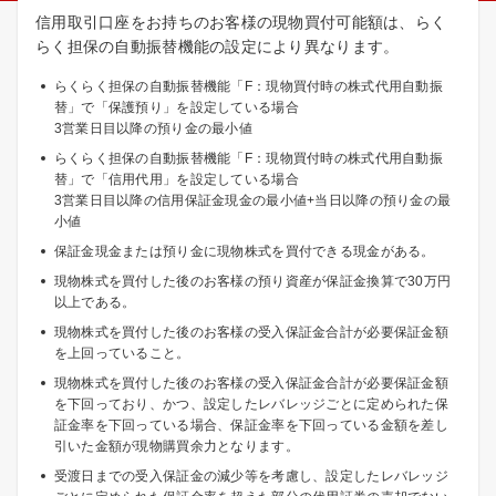
信用取引口座をお持ちのお客様の現物買付可能額は、らく
らく担保の自動振替機能の設定により異なります。
らくらく担保の自動振替機能「F：現物買付時の株式代用自動振
替」で「保護預り」を設定している場合
3営業日目以降の預り金の最小値
らくらく担保の自動振替機能「F：現物買付時の株式代用自動振
替」で「信用代用」を設定している場合
3営業日目以降の信用保証金現金の最小値+当日以降の預り金の最
小値
保証金現金または預り金に現物株式を買付できる現金がある。
現物株式を買付した後のお客様の預り資産が保証金換算で30万円
以上である。
現物株式を買付した後のお客様の受入保証金合計が必要保証金額
を上回っていること。
現物株式を買付した後のお客様の受入保証金合計が必要保証金額
を下回っており、かつ、設定したレバレッジごとに定められた保
証金率を下回っている場合、保証金率を下回っている金額を差し
引いた金額が現物購買余力となります。
受渡日までの受入保証金の減少等を考慮し、設定したレバレッジ