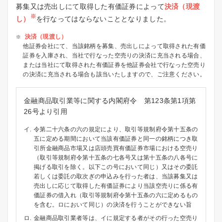
募集又は売出しにて取得した有価証券によって
決済（現渡
※
し）
を行なってはならないこととなりました。
決済（現渡し）
他証券会社にて、当該銘柄を募集、売出しによって取得された有価
証券を入庫され、当社で行なった空売りの決済に充当される場合、
または当社にて取得された有価証券を他証券会社で行なった空売り
の決済に充当される場合も該当いたしますので、ご注意ください。
金融商品取引業等に関する内閣府令 第123条第1項第
26号より引用
イ.
令第二十六条の六の規定により、取引等規制府令第十五条の
五に定める期間において当該有価証券と同一の銘柄につき取
引所金融商品市場又は店頭売買有価証券市場における空売り
（取引等規制府令第十五条の七各号又は第十五条の八各号に
掲げる取引を除く。以下この号において同じ）又はその委託
若しくは委託の取次ぎの申込みを行った者は、当該募集又は
売出しに応じて取得した有価証券により当該空売りに係る有
価証券の借入れ（取引等規制府令第十五条の六に定めるもの
を含む。ロにおいて同じ）の決済を行うことができない旨
ロ.
金融商品取引業者等は、イに規定する者がその行った空売り