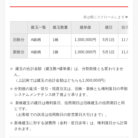
表は横にスクロールします
建玉一覧
建玉数量
建単価
建日
信用期日
旧株分
A銘柄
1株
1,000,000円
5月1日
11月1日
新株分
A銘柄
1株
1,000,000円
5月1日
11月1日
建玉の合計金額（建玉数×建単価）は、分割前後とも変わりませ
ん。
（上記例では建玉の合計金額はどちらも1,000,000円）
分割後の返済・現引・現渡注文は、旧株・新株とも権利落日の早朝
システムメンテナンス終了後より承ります。
新株建玉の建日は権利落日、信用期日は旧株建玉の信用期日と同
じです。
（お客様での決済は信用期日の前営業日大引けまで）。
新株建玉に対する諸費用（金利・逆日歩等）は、権利落日から計算
されます。