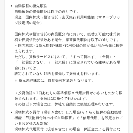
自動振替の優先順位
自動振替の優先順位は以下の通りです。
現金→国内株式→投資信託→楽天銀行利用可能額（マネーブリッ
ジ設定済の場合）
国内株式や投資信託の商品区分内において、振替え可能な株式銘
柄や投資信託が複数ある場合、振替優先順位は以下の通りです。
＜国内株式＞1単元株数×株価×代用掛目の値が低い順から先に振替
えられます。
ただし、貸株サービスにおいて、「すべて貸出す」（全貸）・
「一部貸出さない」（一部未貸）に設定されている銘柄がある場
合においては、
設定されていない銘柄を優先して振替えを行います。
単元未満株式は、自動振替対象外となります。
＜投資信託＞1口あたりの基準価額ｘ代用掛目が小さいものから振
替えられます。振替は1口単位で行われます。
その他以下の場合には、弊社で自動的に振替処理を行います。
現物株式を買付（現引き含む）した場合(らくらく担保の自動振替
機能「F.現物買付時の株式自動振替」で「信用代用」を設定されて
いるお客様のみ対象)
現物株式代用買付（現引を含む）の場合、保証金による買付とな