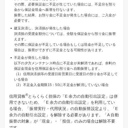
その際、必要保証金に不足が生じていた場合には、不足分を預り
金から保証金現金へ振替を行ないます。
振替した結果、お預り金に不足金が発生した場合には、ご入金が
必要です。
建玉決済し、決済損が発生した場合
決済損の受渡金額分については、全額を保証金から預り金に振替
えます。
その際に保証金が不足している場合もしくは現金が不足している
場合は、振替ができずに不足金となる可能性があります。
不足金が発生した場合
以下の夕方メンテナンス時点に不足金が未解消であれば、余剰の
保証金現金を信用保証金から預り金へ自動振替します。
（1）信用決済損等の受渡日前営業日に受渡日の預り金が不足して
いる場合
（2）不足金入金期限15：50に不足金が解消していない場合
®
信用貸株
とらくらく担保の「E 余力の自動引出設定」は併
用できないため、「E 余力の自動引出設定」を利用してい
る場合、「振替実行・代用状況」の自動振替設定より、「E
余力の自動引出設定」を解除する必要があります。「A 自動
振替の対象」が「現金」・「投信」のみの場合は解除不要
です。