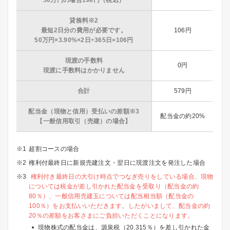
50万円の場合198円（税込）
貸株料※2
最短2日分の費用が必要です。
106円
50万円×3.90%×2日÷365日=106円
現渡の手数料
0円
現渡に手数料はかかりません
合計
579円
配当金（現物と信用）受払いの差額※3
配当金の約20%
【一般信用取引（売建）の場合】
超割コースの場合
権利付最終日に新規売建注文・翌日に現渡注文を発注した場合
権利付き最終日の大引け時点でつなぎ売りをしている場合、現物
については税金が差し引かれた配当金を受取り（配当金の約
80％）、一般信用売建玉については配当相当額（配当金の
100％）をお支払いいただきます。したがいまして、配当金の約
20％の差額をお客さまにご負担いただくことになります。
現物株式の配当金は、源泉税（20.315％）を差し引かれた金