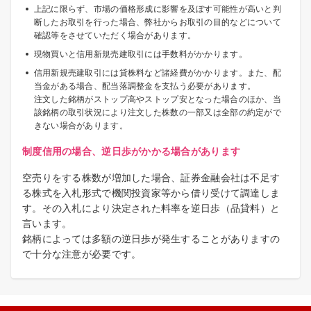
上記に限らず、市場の価格形成に影響を及ぼす可能性が高いと判
断したお取引を行った場合、弊社からお取引の目的などについて
確認等をさせていただく場合があります。
現物買いと信用新規売建取引には手数料がかかります。
信用新規売建取引には貸株料など諸経費がかかります。また、配
当金がある場合、配当落調整金を支払う必要があります。
注文した銘柄がストップ高やストップ安となった場合のほか、当
該銘柄の取引状況により注文した株数の一部又は全部の約定がで
きない場合があります。
制度信用の場合、逆日歩がかかる場合があります
空売りをする株数が増加した場合、証券金融会社は不足す
る株式を入札形式で機関投資家等から借り受けて調達しま
す。その入札により決定された料率を逆日歩（品貸料）と
言います。
銘柄によっては多額の逆日歩が発生することがありますの
で十分な注意が必要です。