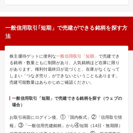
一般信用取引｢短期」で売建ができる銘柄を探す方
法
株主優待ゲットに便利な
一般信用取引「短期」
で売建でき
る銘柄・数量ともに制限があり、人気銘柄ほど在庫に限り
があります。権利付最終日が近づくと、在庫がなくなって
しまい「つなぎ売り」ができないということもあります。
売建可能数量はあらかじめご確認ください。
一般信用取引「短期」で売建できる銘柄を探す（ウェブの
場合）
①
②
お取引画面にログイン後、
「国内株式」
「信用取引情
③
④
報」
「一般信用売建銘柄」から
短期（14日・無期限）