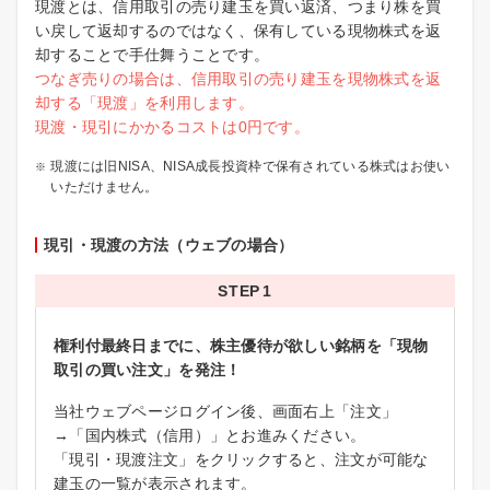
現渡とは、信用取引の売り建玉を買い返済、つまり株を買
い戻して返却するのではなく、保有している現物株式を返
却することで手仕舞うことです。
つなぎ売りの場合は、信用取引の売り建玉を現物株式を返
却する「現渡」を利用します。
現渡・現引にかかるコストは0円です。
現渡には旧NISA、NISA成長投資枠で保有されている株式はお使い
いただけません。
現引・現渡の方法（ウェブの場合）
STEP
権利付最終日までに、株主優待が欲しい銘柄を「現物
取引の買い注文」を発注！
当社ウェブページログイン後、画面右上「注文」
→「国内株式（信用）」とお進みください。
「現引・現渡注文」をクリックすると、注文が可能な
建玉の一覧が表示されます。