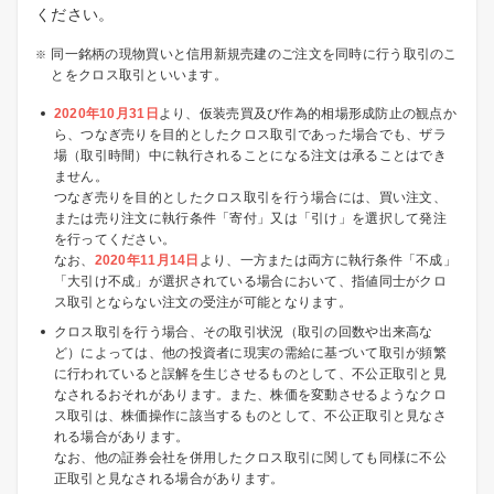
ください。
同一銘柄の現物買いと信用新規売建のご注文を同時に行う取引のこ
とをクロス取引といいます。
2020年10月31日
より、仮装売買及び作為的相場形成防止の観点か
ら、つなぎ売りを目的としたクロス取引であった場合でも、ザラ
場（取引時間）中に執行されることになる注文は承ることはでき
ません。
つなぎ売りを目的としたクロス取引を行う場合には、買い注文、
または売り注文に執行条件「寄付」又は「引け」を選択して発注
を行ってください。
なお、
2020年11月14日
より、一方または両方に執行条件「不成」
「大引け不成」が選択されている場合において、指値同士がクロ
ス取引とならない注文の受注が可能となります。
クロス取引を行う場合、その取引状況（取引の回数や出来高な
ど）によっては、他の投資者に現実の需給に基づいて取引が頻繁
に行われていると誤解を生じさせるものとして、不公正取引と見
なされるおそれがあります。また、株価を変動させるようなクロ
ス取引は、株価操作に該当するものとして、不公正取引と見なさ
れる場合があります。
なお、他の証券会社を併用したクロス取引に関しても同様に不公
正取引と見なされる場合があります。