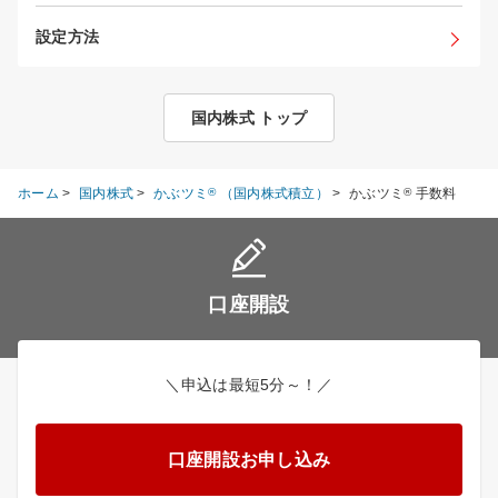
設定方法
国内株式 トップ
ホーム
>
国内株式
>
かぶツミ
®
（国内株式積立）
>
かぶツミ
®
手数料
口座開設
＼申込は最短5分～！／
口座開設お申し込み