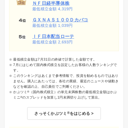
ＮＦ日経半導体株
最低積立金額 4,319円
ＧＸＮＡＳ１００Ｄカバコ
最低積立金額 1,039円
ＩＦ日本配当ローテ
最低積立金額 2,693円
最低積立金額は7月31日の終値で計算した金額です。
7月にはじめて国内株式積立を設定したお客様の人数ランキングで
す。
このランキングはあくまで参考情報で、投資を勧めるものではあり
ません。購入にあたっては、各社の業績、最近のニュースや値動き
などを確認の上、自己責任でご判断ください。
かぶツミ
®
（国内株式積立）の単元未満株数の最低積立金額はかぶ
ミニ
®
のスプレッドを加算し1円未満切り上げして算出。
®
さっそくかぶツミ
をはじめる
>