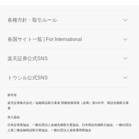
各種方針・取引ルール
各国サイト一覧 | For International
楽天証券公式SNS
トウシル公式SNS
商号等
楽天証券株式会社／金融商品取引業者 関東財務局長（金商）第195号、商品先物取引業
者
加入協会
日本証券業協会、一般社団法人金融先物取引業協会、日本商品先物取引協会、一般社団法
人第二種金融商品取引業協会、一般社団法人資産運用業協会