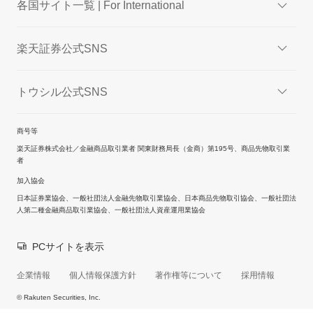
各国サイト一覧 | For International
楽天証券公式SNS
トウシル公式SNS
商号等
楽天証券株式会社／金融商品取引業者 関東財務局長（金商）第195号、商品先物取引業
者
加入協会
日本証券業協会、一般社団法人金融先物取引業協会、日本商品先物取引協会、一般社団法
人第二種金融商品取引業協会、一般社団法人資産運用業協会
PCサイトを表示
企業情報
個人情報保護方針
著作権等について
採用情報
© Rakuten Securities, Inc.