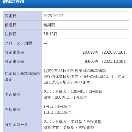
詳細情報
設定日
2023.10.27
償還日
無期限
決算日
7月15日
クローズド期間
---
設定来高値
20,093円 （2026.07.16）
設定来安値
9,806円 （2023.10.30）
お買付申込日の翌営業日の基準価額
約定日と基準価額の
※投信休業日や国内・海外の休場により、約定
決定
日は遅れる場合があります。
スポット購入：100円以上1円単位
申込単位
積立：100円以上1円単位
1円以上1円単位
売却単位
1口以上1口単位
スポット購入：受取型 / 再投資型
分配金コース
積立注文：受取型 / 再投資型