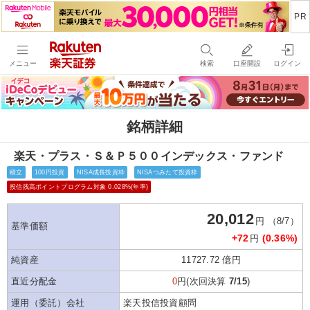
メニュー
検索
口座開設
ログイン
銘柄詳細
楽天・プラス・Ｓ＆Ｐ５００インデックス・ファンド
積立
100円投資
NISA成長投資枠
NISAつみたて投資枠
投信残高ポイントプログラム対象 0.028%(年率)
20,012
円 （8/7）
基準価額
+72
(0.36%)
円
純資産
11727.72 億円
直近分配金
0
円(次回決算
7/15
)
運用（委託）会社
楽天投信投資顧問