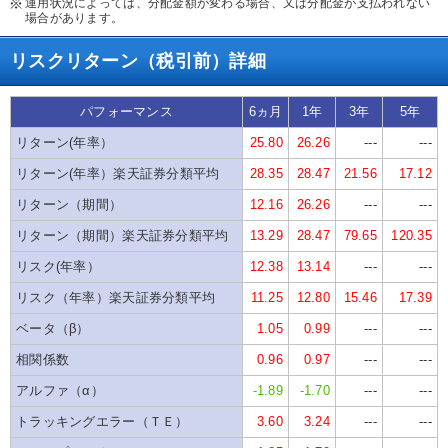
運用状況によっては、分配金額が変わる場合、又は分配金が支払われない
場合があります。
リスクリターン（税引前）詳細
パフォーマンス
6ヵ月
1年
3年
5年
リターン(年率）
25.80
26.26
---
---
リターン(年率）楽天証券分類平均
28.35
28.47
21.56
17.12
リターン（期間）
12.16
26.26
---
---
リターン（期間）楽天証券分類平均
13.29
28.47
79.65
120.35
リスク(年率）
12.38
13.14
---
---
リスク（年率）楽天証券分類平均
11.25
12.80
15.46
17.39
ベータ（β）
1.05
0.99
---
---
相関係数
0.96
0.97
---
---
アルファ（α）
-1.89
-1.70
---
---
トラッキングエラー（ＴＥ）
3.60
3.24
---
---