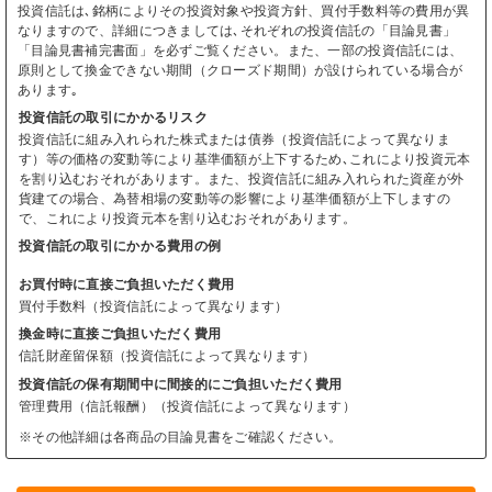
投資信託は､銘柄によりその投資対象や投資方針、買付手数料等の費用が異
なりますので、詳細につきましては､それぞれの投資信託の「目論見書」
「目論見書補完書面」を必ずご覧ください。また、一部の投資信託には、
原則として換金できない期間（クローズド期間）が設けられている場合が
あります｡
投資信託の取引にかかるリスク
投資信託に組み入れられた株式または債券（投資信託によって異なりま
す）等の価格の変動等により基準価額が上下するため､これにより投資元本
を割り込むおそれがあります。また、投資信託に組み入れられた資産が外
貨建ての場合、為替相場の変動等の影響により基準価額が上下しますの
で、これにより投資元本を割り込むおそれがあります。
投資信託の取引にかかる費用の例
お買付時に直接ご負担いただく費用
買付手数料（投資信託によって異なります）
換金時に直接ご負担いただく費用
信託財産留保額（投資信託によって異なります）
投資信託の保有期間中に間接的にご負担いただく費用
管理費用（信託報酬）（投資信託によって異なります）
※その他詳細は各商品の目論見書をご確認ください。