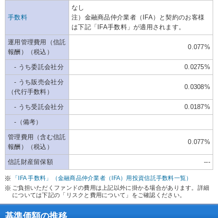
なし
手数料
注）金融商品仲介業者（IFA）と契約のお客様
は下記「IFA手数料」が適用されます。
運用管理費用（信託
0.077%
報酬）（税込）
- うち委託会社分
0.0275%
- うち販売会社分
0.0308%
（代行手数料）
- うち受託会社分
0.0187%
-（備考）
管理費用（含む信託
0.077%
報酬）（税込）
信託財産留保額
---
「IFA 手数料」（金融商品仲介業者（IFA）用投資信託手数料一覧）
ご負担いただくファンドの費用は上記以外に掛かる場合があります。詳細
については下記の「リスクと費用について」をご確認ください。
基準価額の推移