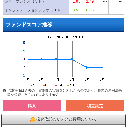
シャープレシオ（ＳＲ）
1.85
1.79
---
---
インフォメーションレシオ（ＩＲ）
-0.52
-0.53
---
---
ファンドスコア推移
当該評価は過去の一定期間の実績を分析したものであり、将来の運用成果
等を保証したものではありません。
購入
積立設定
投資信託のリスクと費用について