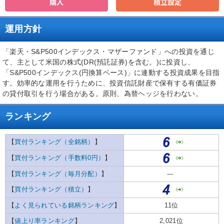
購入
積立設定
運用方針
「楽天・S&P500インデックス・マザーファンド」への投資を通じ
て、主として米国の株式(DR(預託証券)を含む。)に投資し、
「S&P500インデックス(円換算ベース)」に連動する投資成果を目指
す。効率的な運用を行うために、投資信託財産で保有する有価証券
の貸付取引を行う場合がある。原則、為替ヘッジを行わない。
ランキング
【
買付ランキング（全銘柄）
】
【
買付ランキング（手数料0円）
】
【
買付ランキング（毎月分配）
】
---
【
買付ランキング（積立）
】
【
よく見られている銘柄ランキング
】
11位
【
値上り率ランキング
】
2,021位