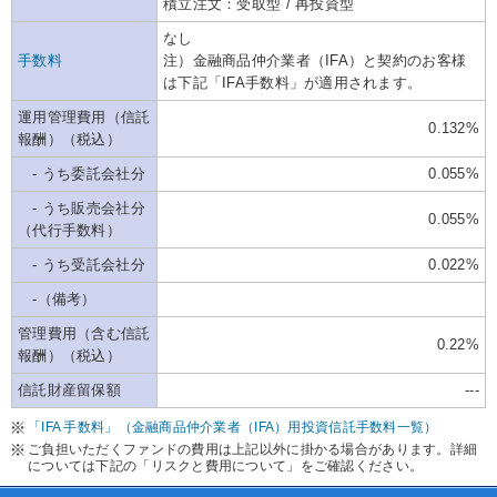
積立注文：受取型 / 再投資型
なし
手数料
注）金融商品仲介業者（IFA）と契約のお客様
は下記「IFA手数料」が適用されます。
運用管理費用（信託
0.132%
報酬）（税込）
- うち委託会社分
0.055%
- うち販売会社分
0.055%
（代行手数料）
- うち受託会社分
0.022%
-（備考）
管理費用（含む信託
0.22%
報酬）（税込）
信託財産留保額
---
「IFA 手数料」（金融商品仲介業者（IFA）用投資信託手数料一覧）
ご負担いただくファンドの費用は上記以外に掛かる場合があります。詳細
については下記の「リスクと費用について」をご確認ください。