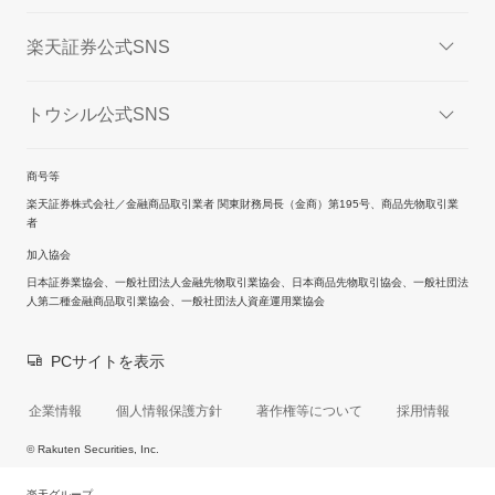
楽天証券公式SNS
トウシル公式SNS
商号等
楽天証券株式会社／金融商品取引業者 関東財務局長（金商）第195号、商品先物取引業
者
加入協会
日本証券業協会、一般社団法人金融先物取引業協会、日本商品先物取引協会、一般社団法
人第二種金融商品取引業協会、一般社団法人資産運用業協会
PCサイトを表示
企業情報
個人情報保護方針
著作権等について
採用情報
© Rakuten Securities, Inc.
楽天グループ