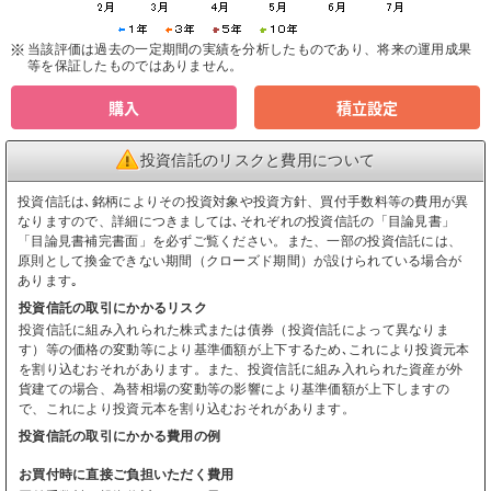
当該評価は過去の一定期間の実績を分析したものであり、将来の運用成果
等を保証したものではありません。
購入
積立設定
投資信託のリスクと費用について
投資信託は､銘柄によりその投資対象や投資方針、買付手数料等の費用が異
なりますので、詳細につきましては､それぞれの投資信託の「目論見書」
「目論見書補完書面」を必ずご覧ください。また、一部の投資信託には、
原則として換金できない期間（クローズド期間）が設けられている場合が
あります｡
投資信託の取引にかかるリスク
投資信託に組み入れられた株式または債券（投資信託によって異なりま
す）等の価格の変動等により基準価額が上下するため､これにより投資元本
を割り込むおそれがあります。また、投資信託に組み入れられた資産が外
貨建ての場合、為替相場の変動等の影響により基準価額が上下しますの
で、これにより投資元本を割り込むおそれがあります。
投資信託の取引にかかる費用の例
お買付時に直接ご負担いただく費用