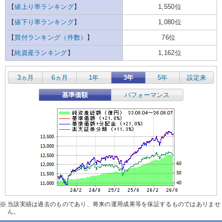
【
値上り率ランキング
】
1,550位
【
値下り率ランキング
】
1,080位
【
買付ランキング（件数）
】
76位
【
純資産ランキング
】
1,162位
3ヵ月
6ヵ月
1年
3年
5年
設定来
基準価額
パフォーマンス
当該実績は過去のものであり、将来の運用成果等を保証するものではありませ
ん。