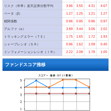
リスク（年率）楽天証券分類平均
3.96
3.55
4.31
4.67
ベータ（β）
1.27
1.25
1.21
1.27
相関係数
0.96
0.95
0.96
0.97
アルファ（α）
3.89
3.44
3.06
2.02
トラッキングエラー（ＴＥ）
1.75
1.65
1.72
1.93
シャープレシオ（ＳＲ）
0.96
1.62
1.09
0.40
インフォメーションレシオ（ＩＲ）
2.22
2.08
1.78
1.05
ファンドスコア推移