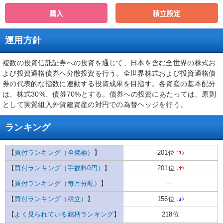
購入
積立設定
運用方針
複数の投資信託証券への投資を通じて、日本を含む全世界の株式お
よび投資適格債券へ分散投資を行う。全世界株式および投資適格債
券の代表的な指数に連動する投資成果を目指す。各資産の基本配分
は、株式30%、債券70%とする。債券への投資にあたっては、原則
として実質組入外貨建資産の対円での為替ヘッジを行う。
ランキング
【
買付ランキング（全銘柄）
】
201位
【
買付ランキング（手数料0円）
】
201位
【
買付ランキング（毎月分配）
】
---
【
買付ランキング（積立）
】
156位
【
よく見られている銘柄ランキング
】
218位