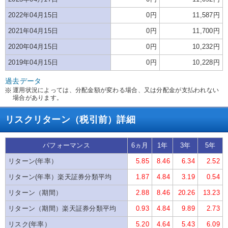
2022年04月15日
0円
11,587円
2021年04月15日
0円
11,700円
2020年04月15日
0円
10,232円
2019年04月15日
0円
10,228円
過去データ
運用状況によっては、分配金額が変わる場合、又は分配金が支払われない
場合があります。
リスクリターン（税引前）詳細
パフォーマンス
6ヵ月
1年
3年
5年
リターン(年率）
5.85
8.46
6.34
2.52
リターン(年率）楽天証券分類平均
1.87
4.84
3.19
0.54
リターン（期間）
2.88
8.46
20.26
13.23
リターン（期間）楽天証券分類平均
0.93
4.84
9.89
2.73
リスク(年率）
5.20
4.64
5.43
6.09