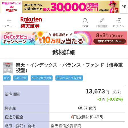
メニュー
検索
口座開設
ログイン
銘柄詳細
楽天・インデックス・バランス・ファンド（債券重
視型）
積立
100円投資
NISA成長投資枠
NISAつみたて投資枠
13,673
円 （8/7）
基準価額
-3
(-0.02%)
円
純資産
68.57 億円
直近分配金
0
円(次回決算
4/15
)
運用（委託）会社
楽天投信投資顧問