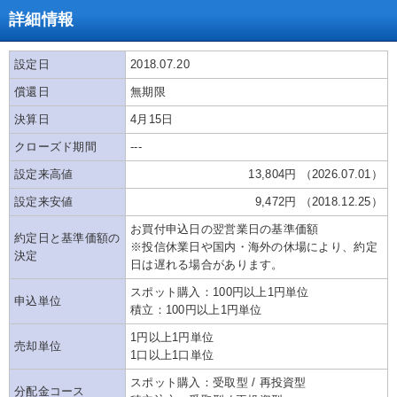
詳細情報
設定日
2018.07.20
償還日
無期限
決算日
4月15日
クローズド期間
---
設定来高値
13,804円 （2026.07.01）
設定来安値
9,472円 （2018.12.25）
お買付申込日の翌営業日の基準価額
約定日と基準価額の
※投信休業日や国内・海外の休場により、約定
決定
日は遅れる場合があります。
スポット購入：100円以上1円単位
申込単位
積立：100円以上1円単位
1円以上1円単位
売却単位
1口以上1口単位
スポット購入：受取型 / 再投資型
分配金コース