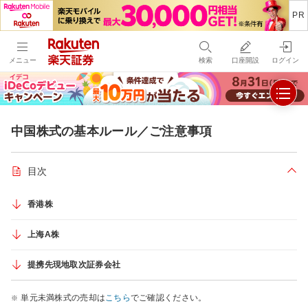
メニュー
検索
口座開設
ログイン
中国株式の基本ルール／ご注意事項
目次
折り
香港株
上海A株
提携先現地取次証券会社
単元未満株式の売却は
こちら
でご確認ください。