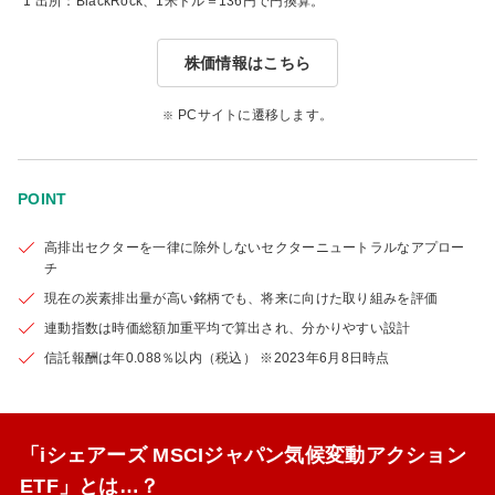
*1 出所：BlackRock、1米ドル＝136円で円換算。
株価情報はこちら
PCサイトに遷移します。
POINT
高排出セクターを一律に除外しないセクターニュートラルなアプロー
チ
現在の炭素排出量が高い銘柄でも、将来に向けた取り組みを評価
連動指数は時価総額加重平均で算出され、分かりやすい設計
信託報酬は年0.088％以内（税込）
※2023年6月8日時点
「iシェアーズ MSCIジャパン気候変動アクション
ETF」とは…？