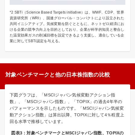
*2 SBTi（Science Based Targets initiative）は、WWF、CDP、世界
資源研究所（WRI）、国連グローバル・コンパクトにより設立された
共同イニシアティブ。気候変動を防ぐとともに、ネットゼロ経済にお
ける企業の競争力向上を目的としており、企業が科学的知見と整合し
た温室効果ガスの削減目標を設定できるよう支援し、適合している企
業に対してSBTi認定を与える。
対象ベンチマークと他の日本株指数の比較
下図グラフは、「MSCIジャパン気候変動アクション指
数」、「MSCIジャパン指数」、「TOPIX」の過去4年半の
パフォーマンスを示したものです。「MSCIジャパン気候変
動アクション指数」は算出以降、TOPIXに対して4％程度上
回る水準で推移しています。
図表3：対象ベンチマークとMSCIジャパン指数、TOPIXの