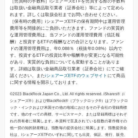
［売買時の手数料］iシェアーズETFを売買する際の手数料
は取扱い金融商品取引業者（証券会社）等によって定めら
れます。詳しくは取扱会社までお問い合わせください。
［保有時の費用］iシェアーズETFの保有期間中は運用管理
費用等を間接的にご負担いただきます。ファンドの実質的
な運用管理費用は、当ファンドの運用管理費用（信託報
酬）と投資するETFの報酬などの合計となります。ファン
ドの運用管理費用は、年0.088％（税抜年0.08%）以内で
す。投資するETFの投資比率や報酬率が変更になる可能性
があり、実質的な負担についても変動することがありま
す。詳細は取扱い金融商品取引業者（証券会社）にてご確
認ください。また
iシェアーズETFのウェブサイト
にて商品
に関する情報を開示しております。
©2023 BlackRock Japan Co., Ltd. All rights reserved. iShares®（i
シェアーズ®）およびBlackRock®（ブラックロック®）はブラックロ
ック・インクおよび米国その他の地域におけるその子会社の登録商標
です。他のすべての商標、サービスマーク、または登録商標はそれぞ
れの所有者に帰属します。本資料で言及されている指数の著作権その
他一切の知的財産権は、指数毎の提供会社に帰属します。指数提供会
社は、iシェアーズETFのいずれに関しても出資、保証、発行、販売、