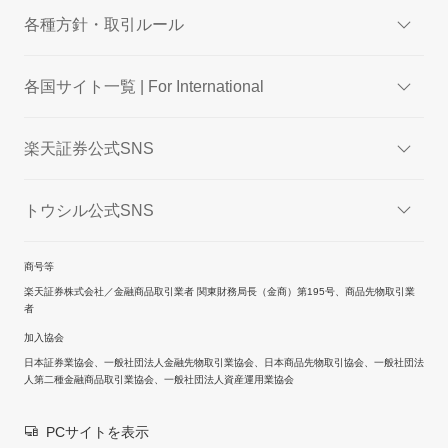
各種方針・取引ルール
各国サイト一覧 | For International
楽天証券公式SNS
トウシル公式SNS
商号等
楽天証券株式会社／金融商品取引業者 関東財務局長（金商）第195号、商品先物取引業
者
加入協会
日本証券業協会、一般社団法人金融先物取引業協会、日本商品先物取引協会、一般社団法
人第二種金融商品取引業協会、一般社団法人資産運用業協会
PCサイトを表示