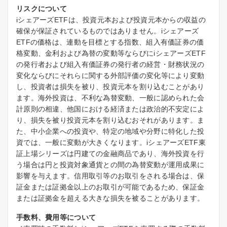
リスクについて
iシェアーズETFは、投資元本および投資元本からの収益の
確保が保証されているものではありません。iシェアーズ
ETFの価格は、連動を目標とする指数、組入有価証券の価
格変動、金利および為替の変動等ならびにiシェアーズETF
の発行者および組入有価証券の発行者の経営・財務状況の
変化ならびにそれらに関する外部評価の変化等により変動
し、投資者は損失を被り、投資元本を割り込むことがあり
ます。海外投資は、不利な為替変動、一般に認められた会
計原則の相違、他国における経済または政治的不安定によ
り、損失を被り投資元本を割り込むおそれがあります。ま
た、中小企業への投資や、特定の地域や分野に特化した投
資では、一般に変動が大きくなります。iシェアーズETF東
証上場シリーズは円建ての金融商品であり、海外投資を行
う場合は円と投資対象通貨との間の為替変動が運用成果に
影響を与えます。信用取引等のお取引をされる場合は、保
証金または証拠金以上のお取引が可能であるため、保証金
または証拠金を超える大きな損失を被ることがあります。
手数料、費用等について