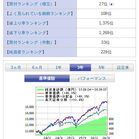
【
買付ランキング（積立）
】
27位
【
よく見られている銘柄ランキング
】
108位
【
値上り率ランキング
】
1,375位
【
値下り率ランキング
】
1,269位
【
買付ランキング（件数）
】
33位
【
純資産ランキング
】
229位
3ヵ月
6ヵ月
1年
3年
5年
設定来
基準価額
パフォーマンス