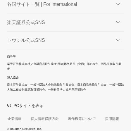
各国サイト一覧 | For International
楽天証券公式SNS
トウシル公式SNS
商号等
楽天証券株式会社／金融商品取引業者 関東財務局長（金商）第195号、商品先物取引業
者
加入協会
日本証券業協会、一般社団法人金融先物取引業協会、日本商品先物取引協会、一般社団法
人第二種金融商品取引業協会、一般社団法人資産運用業協会
PCサイトを表示
企業情報
個人情報保護方針
著作権等について
採用情報
© Rakuten Securities, Inc.