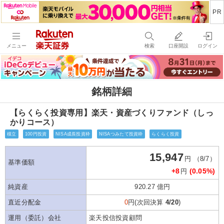
メニュー
検索
口座開設
ログイン
銘柄詳細
【らくらく投資専用】楽天・資産づくりファンド（しっ
かりコース）
積立
100円投資
NISA成長投資枠
NISAつみたて投資枠
らくらく投資
15,947
円 （8/7）
基準価額
+8
(0.05%)
円
純資産
920.27 億円
直近分配金
0
円(次回決算
4/20
)
運用（委託）会社
楽天投信投資顧問