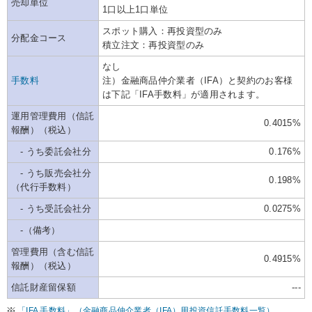
売却単位
1口以上1口単位
スポット購入：再投資型のみ
分配金コース
積立注文：再投資型のみ
なし
手数料
注）金融商品仲介業者（IFA）と契約のお客様
は下記「IFA手数料」が適用されます。
運用管理費用（信託
0.4015%
報酬）（税込）
- うち委託会社分
0.176%
- うち販売会社分
0.198%
（代行手数料）
- うち受託会社分
0.0275%
-（備考）
管理費用（含む信託
0.4915%
報酬）（税込）
信託財産留保額
---
「IFA 手数料」（金融商品仲介業者（IFA）用投資信託手数料一覧）