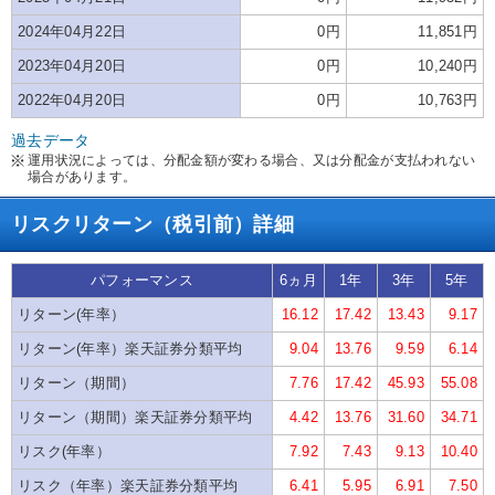
2024年04月22日
0円
11,851円
2023年04月20日
0円
10,240円
2022年04月20日
0円
10,763円
過去データ
運用状況によっては、分配金額が変わる場合、又は分配金が支払われない
場合があります。
リスクリターン（税引前）詳細
パフォーマンス
6ヵ月
1年
3年
5年
リターン(年率）
16.12
17.42
13.43
9.17
リターン(年率）楽天証券分類平均
9.04
13.76
9.59
6.14
リターン（期間）
7.76
17.42
45.93
55.08
リターン（期間）楽天証券分類平均
4.42
13.76
31.60
34.71
リスク(年率）
7.92
7.43
9.13
10.40
リスク（年率）楽天証券分類平均
6.41
5.95
6.91
7.50