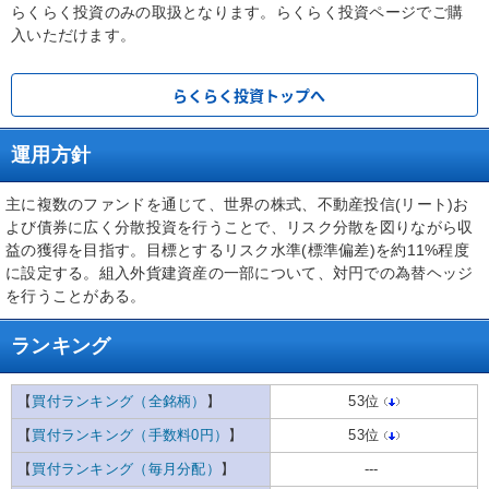
らくらく投資のみの取扱となります。らくらく投資ページでご購
入いただけます。
らくらく投資トップへ
運用方針
主に複数のファンドを通じて、世界の株式、不動産投信(リート)お
よび債券に広く分散投資を行うことで、リスク分散を図りながら収
益の獲得を目指す。目標とするリスク水準(標準偏差)を約11%程度
に設定する。組入外貨建資産の一部について、対円での為替ヘッジ
を行うことがある。
ランキング
【
買付ランキング（全銘柄）
】
53位
【
買付ランキング（手数料0円）
】
53位
【
買付ランキング（毎月分配）
】
---