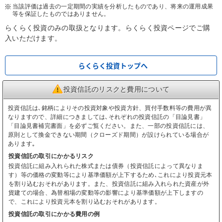
当該評価は過去の一定期間の実績を分析したものであり、将来の運用成果
等を保証したものではありません。
らくらく投資のみの取扱となります。らくらく投資ページでご購
入いただけます。
らくらく投資トップへ
投資信託のリスクと費用について
投資信託は､銘柄によりその投資対象や投資方針、買付手数料等の費用が異
なりますので、詳細につきましては､それぞれの投資信託の「目論見書」
「目論見書補完書面」を必ずご覧ください。また、一部の投資信託には、
原則として換金できない期間（クローズド期間）が設けられている場合が
あります｡
投資信託の取引にかかるリスク
投資信託に組み入れられた株式または債券（投資信託によって異なりま
す）等の価格の変動等により基準価額が上下するため､これにより投資元本
を割り込むおそれがあります。また、投資信託に組み入れられた資産が外
貨建ての場合、為替相場の変動等の影響により基準価額が上下しますの
で、これにより投資元本を割り込むおそれがあります。
投資信託の取引にかかる費用の例