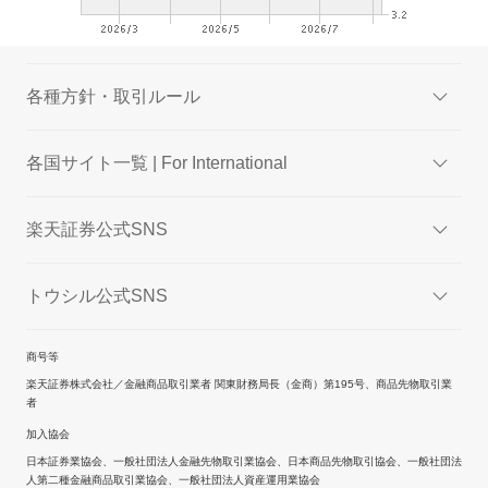
各種方針・取引ルール
各国サイト一覧 | For International
楽天証券公式SNS
トウシル公式SNS
商号等
楽天証券株式会社／金融商品取引業者 関東財務局長（金商）第195号、商品先物取引業
者
加入協会
日本証券業協会、一般社団法人金融先物取引業協会、日本商品先物取引協会、一般社団法
人第二種金融商品取引業協会、一般社団法人資産運用業協会