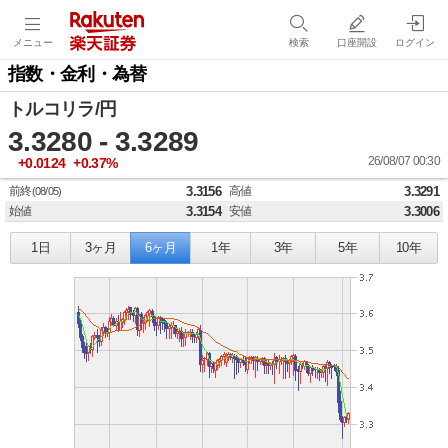
メニュー
検索
口座開設
ログイン
指数・金利・為替
トルコリラ/円
3.3280 - 3.3289
26/08/07 00:30
+0.0124
+0.37%
前終
3.3156
高値
3.3291
(08/05)
始値
3.3154
安値
3.3006
1日
3ヶ月
6ヶ月
1年
3年
5年
10年