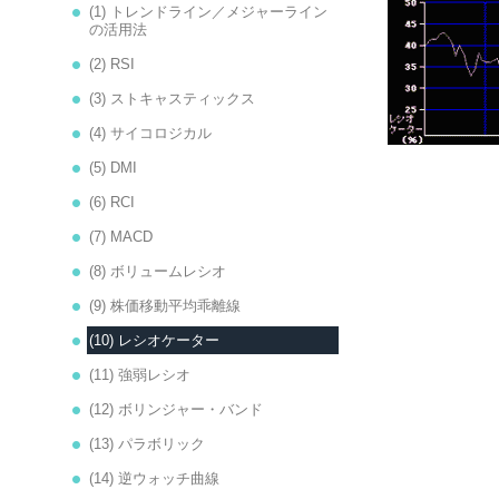
(1) トレンドライン／メジャーライン
の活用法
(2) RSI
(3) ストキャスティックス
(4) サイコロジカル
(5) DMI
(6) RCI
(7) MACD
(8) ボリュームレシオ
(9) 株価移動平均乖離線
(10) レシオケーター
(11) 強弱レシオ
(12) ボリンジャー・バンド
(13) パラボリック
(14) 逆ウォッチ曲線