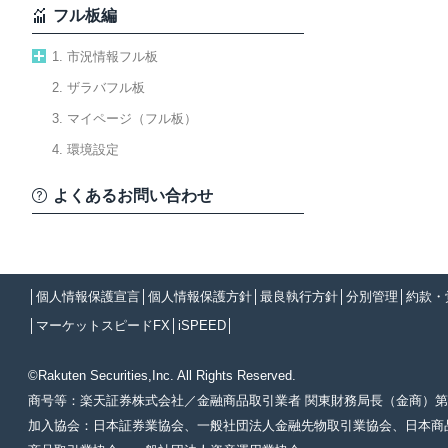
フル板編
1. 市況情報フル板
2. ザラバフル板
3. マイページ（フル板）
4. 環境設定
よくあるお問い合わせ
│
個人情報保護宣言
│
個人情報保護方針
│
最良執行方針
│
分別管理
│
約款・
│
マーケットスピードFX
│
iSPEED
│
©Rakuten Securities,Inc. All Rights Reserved.
商号等：楽天証券株式会社／金融商品取引業者 関東財務局長（金商）第
加入協会：日本証券業協会、一般社団法人金融先物取引業協会、日本商