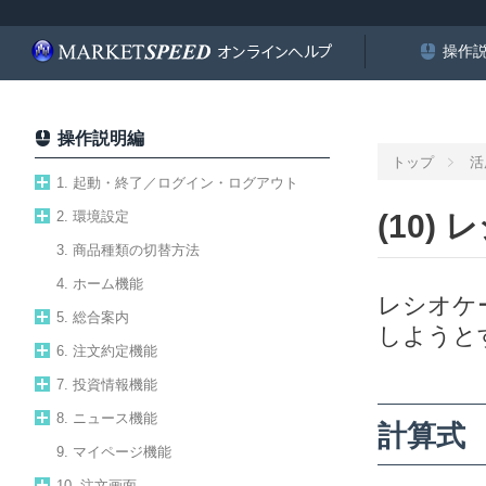
操作
操作説明編
トップ
活
1. 起動・終了／ログイン・ログアウト
2. 環境設定
(10)
3. 商品種類の切替方法
4. ホーム機能
レシオケ
5. 総合案内
しようと
6. 注文約定機能
7. 投資情報機能
8. ニュース機能
計算式
9. マイページ機能
10. 注文画面