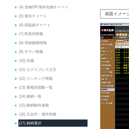
(4) 先物OP/海外先物チャート
画面イメー
(5) 複合チャート
(6) 損益線チャート
(7) 時系列情報
(8) 登録銘柄情報
(9) ザラバ情報
(10) 武蔵
(11) エクスプレス注文
(12) ランキング情報
(13) 業種別指数一覧
(14) 銘柄一覧
(15) 銘柄動向速報
(16) 立会外・場外情報
(17) 銘柄選択