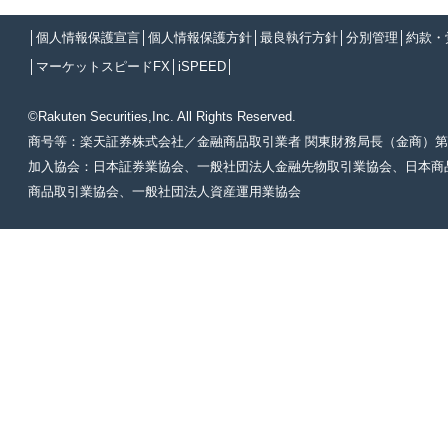
│
個人情報保護宣言
│
個人情報保護方針
│
最良執行方針
│
分別管理
│
約款・
│
マーケットスピードFX
│
iSPEED
│
©Rakuten Securities,Inc. All Rights Reserved.
商号等：楽天証券株式会社／金融商品取引業者 関東財務局長（金商）第
加入協会：日本証券業協会、一般社団法人金融先物取引業協会、日本商
商品取引業協会、一般社団法人資産運用業協会