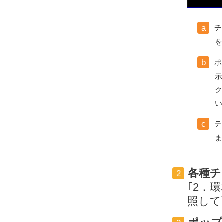
チ
a
を
ポ
b
示
ク
い
テ
c
ま
各種チ
2
｢2．
照して