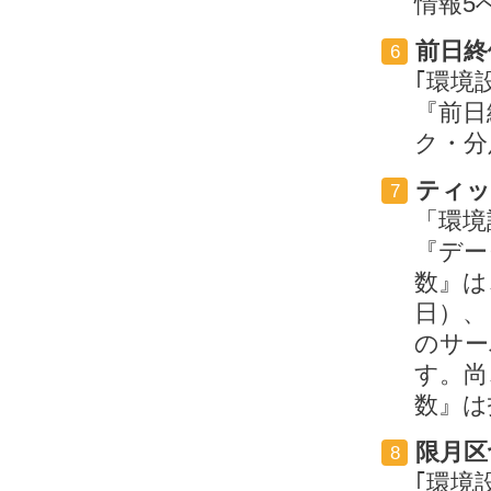
情報5
前日終
6
｢環境
『前日
ク・分
ティッ
7
「環境
『デー
数』は
日）、
のサー
す。尚
数』は
限月区
8
｢環境