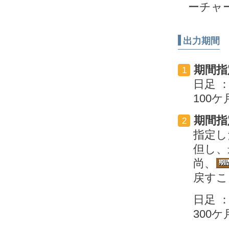
ーチャ
出力期間
期間指
1
日足 ：
100ケ
期間指
2
指定し
但し、
尚、
戻すこ
日足 ：
300ケ