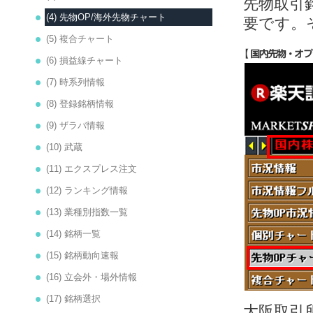
先物取引
(4) 先物OP/海外先物チャート
要です。
(5) 複合チャート
(6) 損益線チャート
(7) 時系列情報
(8) 登録銘柄情報
(9) ザラバ情報
(10) 武蔵
(11) エクスプレス注文
(12) ランキング情報
(13) 業種別指数一覧
(14) 銘柄一覧
(15) 銘柄動向速報
(16) 立会外・場外情報
(17) 銘柄選択
大阪取引