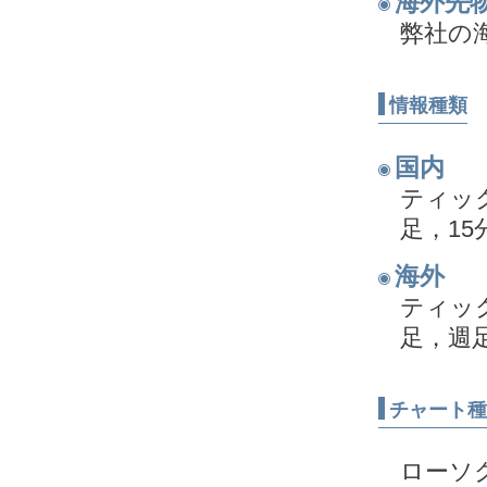
海外先
弊社の
情報種類
国内
ティック
足，15
海外
ティッ
足，週
チャート種
ローソ