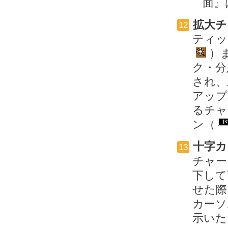
面』
拡大チ
12
ティッ
）
ク・分
され、
アップ
るチャ
ン（
十字カ
13
チャー
下して
せた際
カーソ
示いた