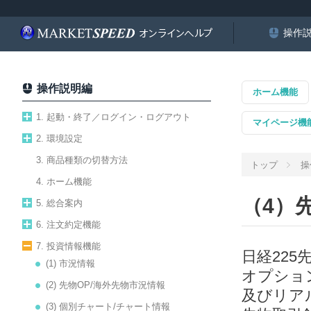
操作
操作説明編
ホーム機能
1. 起動・終了／ログイン・ログアウト
マイページ機
2. 環境設定
3. 商品種類の切替方法
トップ
操
4. ホーム機能
（4）
5. 総合案内
6. 注文約定機能
7. 投資情報機能
日経225
(1) 市況情報
オプショ
(2) 先物OP/海外先物市況情報
及びリア
(3) 個別チャート/チャート情報