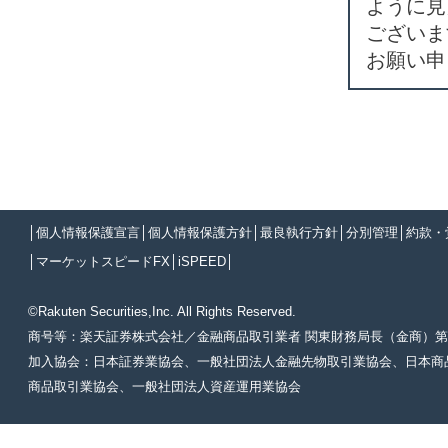
ように見
ございま
お願い申
│
個人情報保護宣言
│
個人情報保護方針
│
最良執行方針
│
分別管理
│
約款・
│
マーケットスピードFX
│
iSPEED
│
©Rakuten Securities,Inc. All Rights Reserved.
商号等：楽天証券株式会社／金融商品取引業者 関東財務局長（金商）第
加入協会：日本証券業協会、一般社団法人金融先物取引業協会、日本商
商品取引業協会、一般社団法人資産運用業協会