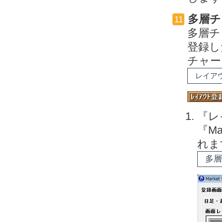
多層チ
11
多層チ
登録し
チャー
レイア
『レ
『M
れま
多層