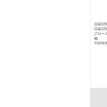
日経22
日経22
グロース
物
TOPIX