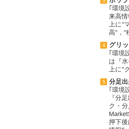
ポップ
3
｢環境
来高情
上に"
高"，
グリッ
4
｢環境
は『水
上に"
分足出
5
｢環境
『分足
ク・分
Mark
押下後