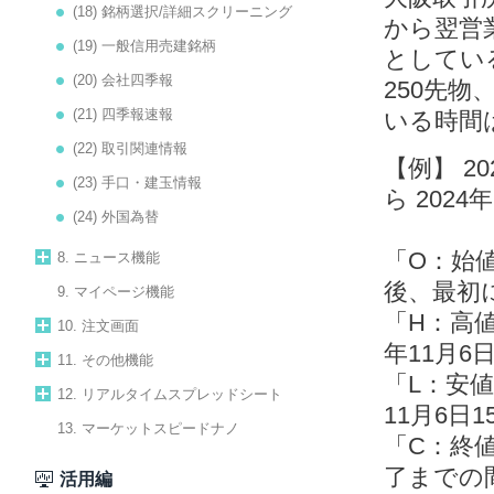
(18) 銘柄選択/詳細スクリーニング
から翌営
(19) 一般信用売建銘柄
としてい
(20) 会社四季報
250先
(21) 四季報速報
いる時間
(22) 取引関連情報
【例】 20
(23) 手口・建玉情報
ら 2024
(24) 外国為替
「O：始値
8. ニュース機能
後、最初
9. マイページ機能
「H：高値（
10. 注文画面
年11月6
11. その他機能
「L：安値（
12. リアルタイムスプレッドシート
11月6日
13. マーケットスピードナノ
「C：終値（
了までの
活用編