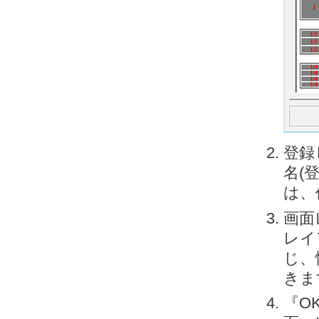
登録
名(
は、
画面
レイ
じ、
きま
『O