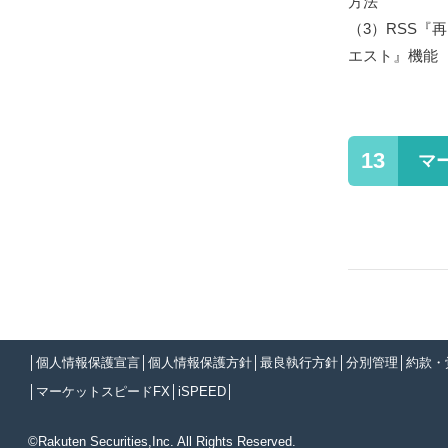
方法
（3）
RSS『
エスト』機能
13
マ
ノ
│
個人情報保護宣言
│
個人情報保護方針
│
最良執行方針
│
分別管理
│
約款・
│
マーケットスピードFX
│
iSPEED
│
©Rakuten Securities,Inc. All Rights Reserved.