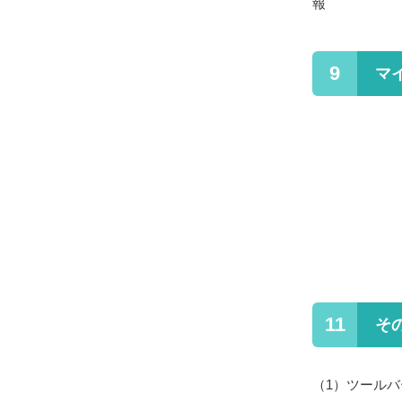
報
9
マ
11
そ
（1）
ツールバ