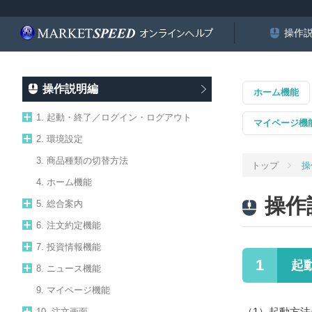
操作
操作説明編
ホーム機能
1. 起動・終了／ログイン・ログアウト
マイページ機
2. 環境設定
3. 商品種類の切替方法
トップ
操
4. ホーム機能
操作
5. 総合案内
6. 注文約定機能
7. 投資情報機能
1
起
8. ニュース機能
9. マイページ機能
ロ
（1）
起動方法
10. 注文画面