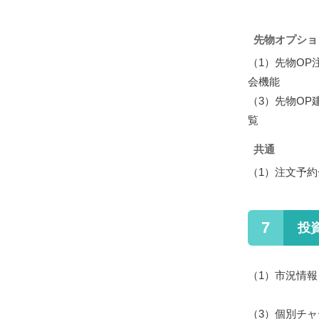
先物オプショ
（1）
先物OP
会機能
（3）
先物OP
覧
共通
（1）
注文予約
7
投
（1）
市況情報
（3）
個別チャ