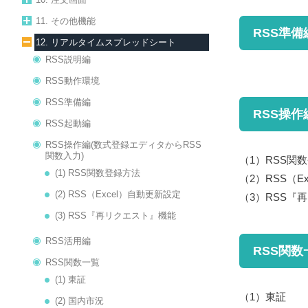
11. その他機能
RSS準備
12. リアルタイムスプレッドシート
RSS説明編
RSS動作環境
RSS準備編
RSS操作
RSS起動編
RSS操作編(数式登録エディタからRSS
(数式登録
関数入力)
（1）
RSS関
(1) RSS関数登録方法
（2）
RSS（E
(2) RSS（Excel）自動更新設定
（3）
RSS『
(3) RSS『再リクエスト』機能
RSS活用編
RSS関数
RSS関数一覧
(1) 東証
（1）
東証
(2) 国内市況