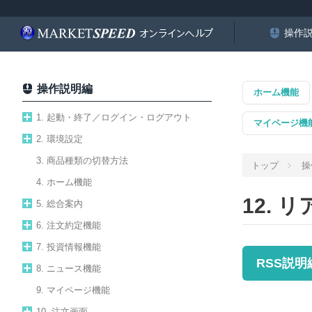
操作
操作説明編
ホーム機能
1. 起動・終了／ログイン・ログアウト
マイページ機
2. 環境設定
3. 商品種類の切替方法
トップ
操
4. ホーム機能
12.
5. 総合案内
6. 注文約定機能
7. 投資情報機能
RSS説明
8. ニュース機能
9. マイページ機能
10. 注文画面