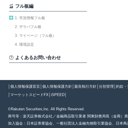
フル板編
1. 市況情報フル板
2. ザラバフル板
3. マイページ（フル板）
4. 環境設定
よくあるお問い合わせ
│
個人情報保護宣言
│
個人情報保護方針
│
最良執行方針
│
分別管理
│
約款・
│
マーケットスピードFX
│
iSPEED
│
©Rakuten Securities,Inc. All Rights Reserved.
商号等：楽天証券株式会社／金融商品取引業者 関東財務局長（金商）第
加入協会：日本証券業協会、一般社団法人金融先物取引業協会、日本商