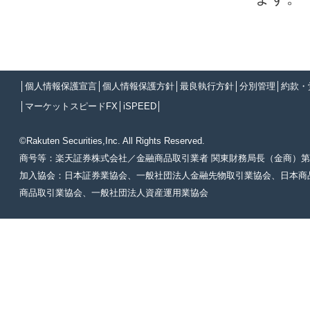
│
個人情報保護宣言
│
個人情報保護方針
│
最良執行方針
│
分別管理
│
約款・
│
マーケットスピードFX
│
iSPEED
│
©Rakuten Securities,Inc. All Rights Reserved.
商号等：楽天証券株式会社／金融商品取引業者 関東財務局長（金商）第
加入協会：日本証券業協会、一般社団法人金融先物取引業協会、日本商
商品取引業協会、一般社団法人資産運用業協会