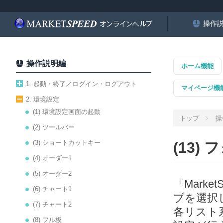
操作
操作説明編
ホーム機能
1. 起動・終了／ログイン・ログアウト
マイページ機
2. 環境設定
(1) 環境設定画面の起動
トップ
操
(2) ツールバー
(3) ショートカットキー
(13)
(4) オーダー1
(5) オーダー2
『Mark
(6) チャート1
ブを選択
(7) チャート2
各リスト
(8) フル板