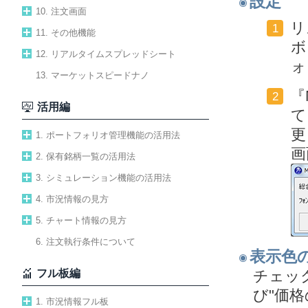
設定
10. 注文画面
リ
1
11. その他機能
ボ
12. リアルタイムスプレッドシート
ォ
13. マーケットスピードナノ
『
2
活用編
て
更
1. ポートフォリオ管理機能の活用法
画
2. 保有銘柄一覧の活用法
3. シミュレーション機能の活用法
4. 市況情報の見方
5. チャート情報の見方
6. 注文執行条件について
表示色
フル板編
チェッ
び"価
1. 市況情報フル板