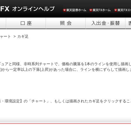
ャート >
カギ足
ュアと同様、非時系列チャートで、価格の騰落を1本のラインを使用し描画し
値)から一定率以上の下落(上昇)があった場合に、ラインを横にずらして描画し
示・環境設定】の「チャート」、もしくは描画されたカギ足をクリックするこ