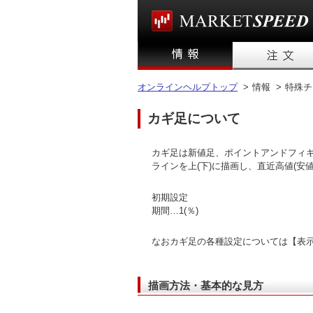
オンラインヘルプトップ
>
情報 >
特殊チ
カギ足について
カギ足は新値足、ポイントアンドフィギ
ラインを上(下)に描画し、直近高値(安
初期設定
期間…1(％)
なおカギ足の各種設定については【表
描画方法・基本的な見方