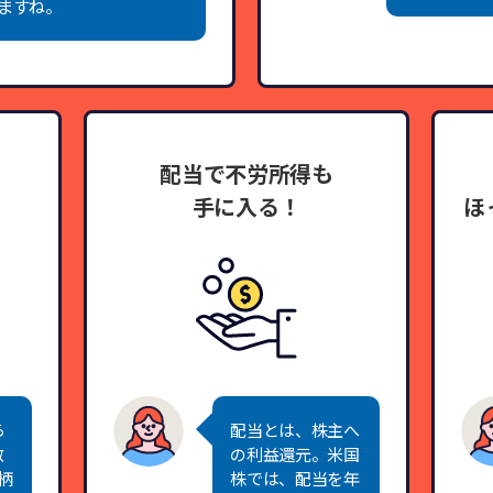
ますね。
配当で不労所得も
手に入る！
ほ
ら
配当とは、株主へ
数
の利益還元。米国
柄
株では、配当を年