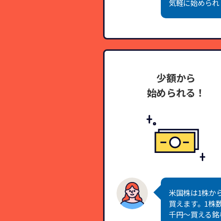
気軽に始められ
少額から
始められる！
米国株は1株か
買えます。1株
千円～買える銘