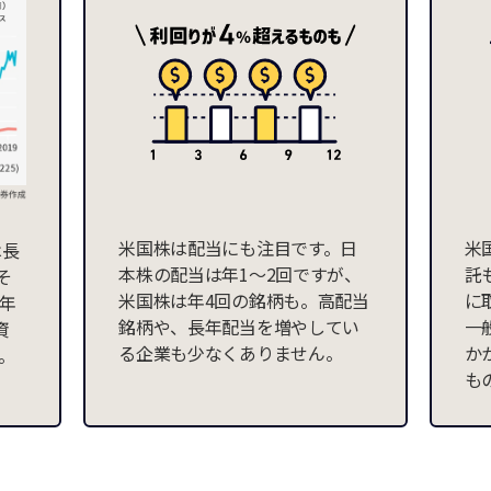
米国株は配当にも注目です。日
米
は長
本株の配当は年1～2回ですが、
託
そ
米国株は年4回の銘柄も。高配当
に
年
銘柄や、長年配当を増やしてい
一
資
る企業も少なくありません。
か
す。
も