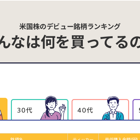
米国株のデビュー銘柄ランキング
んなは
何を買ってる
銘柄名
ティッカー
最低購入
金額(円)