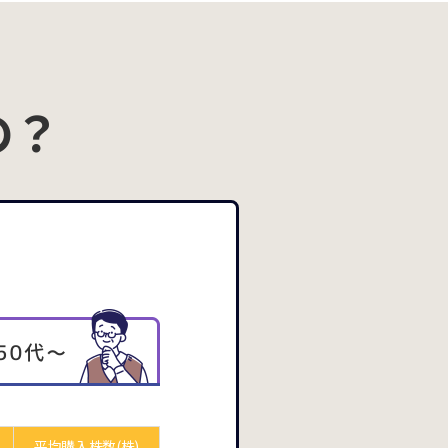
の？
平均購入
株数(株)