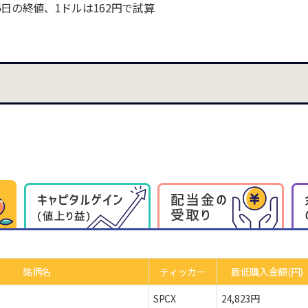
26日の終値、1ドルは162円で試算
銘柄名
ティッカー
最低購入
金額(円)
SPCX
24,823円