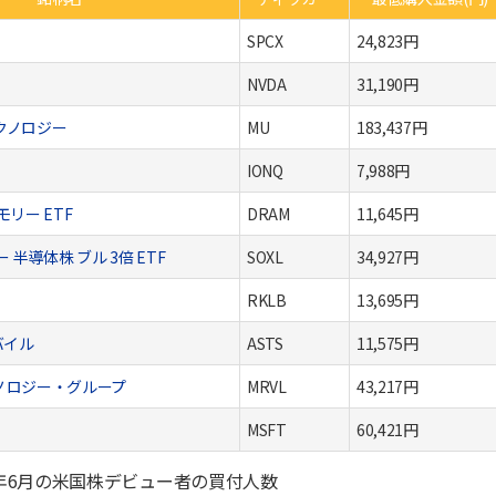
SPCX
24,823円
NVDA
31,190円
クノロジー
MU
183,437円
IONQ
7,988円
リー ETF
DRAM
11,645円
リー 半導体株 ブル 3倍 ETF
SOXL
34,927円
RKLB
13,695円
バイル
ASTS
11,575円
ノロジー・グループ
MRVL
43,217円
MSFT
60,421円
6年6月の米国株デビュー者の買付人数