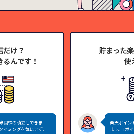
信だけ？
貯まった
きるんです！
使
米国株の積立もできま
楽天ポイン
タイミングを気にせず、
ます。1ポ