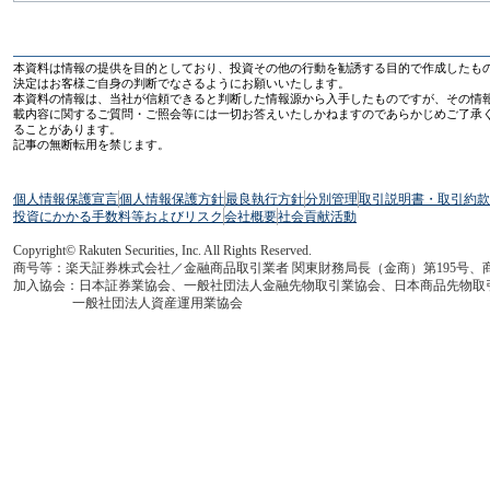
本資料は情報の提供を目的としており、投資その他の行動を勧誘する目的で作成したも
決定はお客様ご自身の判断でなさるようにお願いいたします。
本資料の情報は、当社が信頼できると判断した情報源から入手したものですが、その情
載内容に関するご質問・ご照会等には一切お答えいたしかねますのであらかじめご了承
ることがあります。
記事の無断転用を禁じます。
個人情報保護宣言
個人情報保護方針
最良執行方針
分別管理
取引説明書・取引約款
投資にかかる手数料等およびリスク
会社概要
社会貢献活動
Copyright© Rakuten Securities, Inc. All Rights Reserved.
商号等：楽天証券株式会社／金融商品取引業者 関東財務局長（金商）第195号、
加入協会：日本証券業協会、一般社団法人金融先物取引業協会、日本商品先物取
一般社団法人資産運用業協会