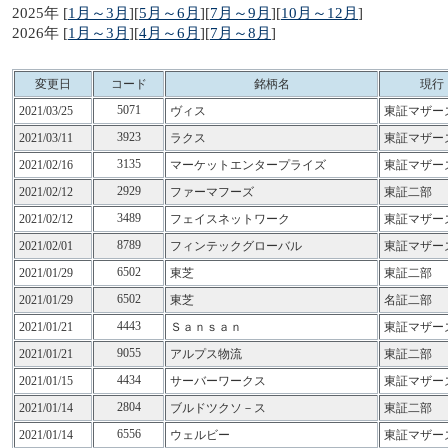
2025年 [
1月～3月
][
5月～6月
][
7月～9月
][
10月～12月
]
2026年 [
1月～3月
][
4月～6月
][
7月～8月
]
変更日
コード
銘柄名
現行
5071
2021/03/25
ヴィス
東証マザー
3923
2021/03/11
ラクス
東証マザー
3135
2021/02/16
マーケットエンタープライズ
東証マザー
2929
2021/02/12
ファーマフーズ
東証二部
3489
2021/02/12
フェイスネットワーク
東証マザー
8789
2021/02/01
フィンテックグローバル
東証マザー
6502
2021/01/29
東芝
東証二部
6502
2021/01/29
東芝
名証二部
4443
2021/01/21
Ｓａｎｓａｎ
東証マザー
9055
2021/01/21
アルプス物流
東証二部
4434
2021/01/15
サーバーワークス
東証マザー
2804
2021/01/14
ブルドツクソ－ス
東証二部
6556
2021/01/14
ウェルビー
東証マザー