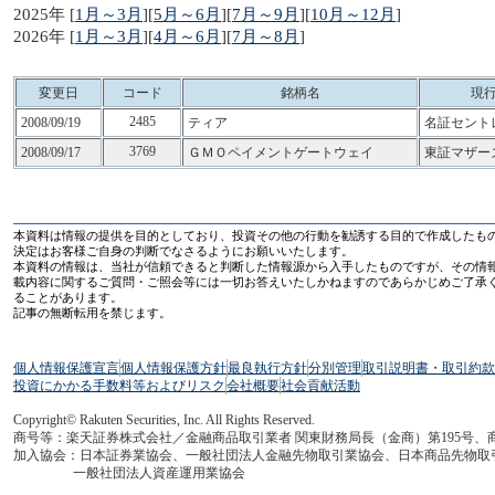
2025年 [
1月～3月
][
5月～6月
][
7月～9月
][
10月～12月
]
2026年 [
1月～3月
][
4月～6月
][
7月～8月
]
変更日
コード
銘柄名
現
2485
2008/09/19
ティア
名証セント
3769
2008/09/17
ＧＭＯペイメントゲートウェイ
東証マザー
本資料は情報の提供を目的としており、投資その他の行動を勧誘する目的で作成したも
決定はお客様ご自身の判断でなさるようにお願いいたします。
本資料の情報は、当社が信頼できると判断した情報源から入手したものですが、その情
載内容に関するご質問・ご照会等には一切お答えいたしかねますのであらかじめご了承
ることがあります。
記事の無断転用を禁じます。
個人情報保護宣言
個人情報保護方針
最良執行方針
分別管理
取引説明書・取引約款
投資にかかる手数料等およびリスク
会社概要
社会貢献活動
Copyright© Rakuten Securities, Inc. All Rights Reserved.
商号等：楽天証券株式会社／金融商品取引業者 関東財務局長（金商）第195号、
加入協会：日本証券業協会、一般社団法人金融先物取引業協会、日本商品先物取
一般社団法人資産運用業協会