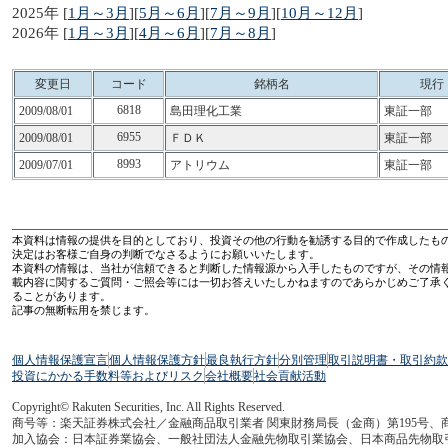
2025年 [
1月～3月
][
5月～6月
][
7月～9月
][
10月～12月
]
2026年 [
1月～3月
][
4月～6月
][
7月～8月
]
変更日
コード
銘柄名
現行
6818
2009/08/01
島田理化工業
東証一部
6955
2009/08/01
ＦＤＫ
東証一部
8993
2009/07/01
アトリウム
東証一部
本資料は情報の提供を目的としており、投資その他の行動を勧誘する目的で作成したも
決定はお客様ご自身の判断でなさるようにお願いいたします。
本資料の情報は、当社が信頼できると判断した情報源から入手したものですが、その情
載内容に関するご質問・ご照会等には一切お答えいたしかねますのであらかじめご了承
ることがあります。
記事の無断転用を禁じます。
個人情報保護宣言
個人情報保護方針
最良執行方針
分別管理
取引説明書・取引約款
投資にかかる手数料等およびリスク
会社概要
社会貢献活動
Copyright© Rakuten Securities, Inc. All Rights Reserved.
商号等：楽天証券株式会社／金融商品取引業者 関東財務局長（金商）第195号、
加入協会：日本証券業協会、一般社団法人金融先物取引業協会、日本商品先物取