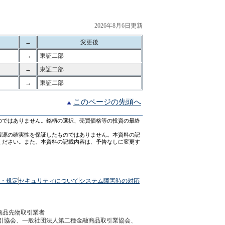
2026年8月6日更新
→
変更後
→
東証二部
→
東証二部
→
東証二部
このページの先頭へ
のではありません。銘柄の選択、売買価格等の投資の最終
報源の確実性を保証したものではありません。本資料の記
ください。また、本資料の記載内容は、予告なしに変更す
・規定
セキュリティについて
システム障害時の対応
商品先物取引業者
引協会、一般社団法人第二種金融商品取引業協会、