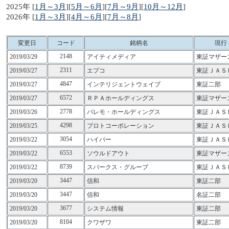
2025年 [
1月～3月
][
5月～6月
][
7月～9月
][
10月～12月
]
2026年 [
1月～3月
][
4月～6月
][
7月～8月
]
変更日
コード
銘柄名
現行
2148
2019/03/29
アイティメディア
東証マザー
2311
2019/03/27
エプコ
東証ＪＡＳ
4847
2019/03/27
インテリジェントウェイブ
東証二部
6572
2019/03/27
ＲＰＡホールディングス
東証マザー
2778
2019/03/26
パレモ・ホールディングス
東証ＪＡＳ
4298
2019/03/25
プロトコーポレーション
東証ＪＡＳ
3054
2019/03/22
ハイパー
東証ＪＡＳ
6553
2019/03/22
ソウルドアウト
東証マザー
8739
2019/03/22
スパークス・グループ
東証ＪＡＳ
3447
2019/03/20
信和
東証二部
3447
2019/03/20
信和
名証二部
3677
2019/03/20
システム情報
東証二部
8104
2019/03/20
クワザワ
東証二部