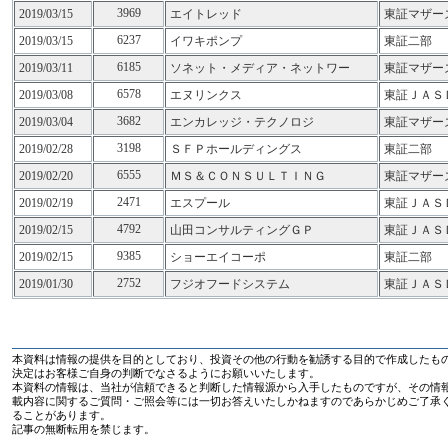
3969
2019/03/15
エイトレッド
東証マザー
6237
2019/03/15
イワキポンプ
東証二部
6185
2019/03/11
ソネット・メディア・ネットワー
東証マザー
6578
2019/03/08
エヌリンクス
東証ＪＡＳ
3682
2019/03/04
エンカレッジ・テクノロジ
東証マザー
3198
2019/02/28
ＳＦＰホールディングス
東証二部
6555
2019/02/20
ＭＳ＆ＣＯＮＳＵＬＴＩＮＧ
東証マザー
2471
2019/02/19
エスプール
東証ＪＡＳ
4792
2019/02/15
山田コンサルティングＧＰ
東証ＪＡＳ
9385
2019/02/15
ショーエイコーポ
東証二部
2752
2019/01/30
フジオフードシステム
東証ＪＡＳ
本資料は情報の提供を目的としており、投資その他の行動を勧誘する目的で作成したも
決定はお客様ご自身の判断でなさるようにお願いいたします。
本資料の情報は、当社が信頼できると判断した情報源から入手したものですが、その情
載内容に関するご質問・ご照会等には一切お答えいたしかねますのであらかじめご了承
ることがあります。
記事の無断転用を禁じます。