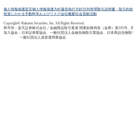
個人情報保護宣言
個人情報保護方針
最良執行方針
分別管理
取引説明書・取引約款
投資にかかる手数料等およびリスク
会社概要
社会貢献活動
Copyright© Rakuten Securities, Inc. All Rights Reserved.
商号等：楽天証券株式会社／金融商品取引業者 関東財務局長（金商）第195号、
加入協会：日本証券業協会、一般社団法人金融先物取引業協会、日本商品先物取
一般社団法人資産運用業協会