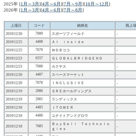
2025年 [
1月～3月
][
4月～6月
][
7月～9月
][
10月～12月
]
2026年 [
1月～3月
][
4月～6月
][
7月～8月
]
上場日
コード
銘柄名
既上
7080
2019/12/26
スポーツフィールド
-
4488
2019/12/25
ＡＩ ｉｎｓｉｄｅ
-
7079
2019/12/25
ＷＤＢココ
-
6557
2019/12/23
ＧＬＯＢＡＬＢＲＩＤＧＥＨＤ
-
7686
2019/12/23
カクヤス
-
4487
2019/12/20
スペースマーケット
-
7078
2019/12/20
ＩＮＣＬＵＳＩＶＥ
-
2980
2019/12/19
ＳＲＥホールディングス
-
2981
2019/12/19
ランディックス
-
4485
2019/12/18
ＪＴＯＷＥＲ
-
4486
2019/12/18
ユナイトアンドグロウ
-
ＢｕｙＳｅｌｌ Ｔｅｃｈｎｏｌｏ
7685
2019/12/18
-
ｇｉｅｓ