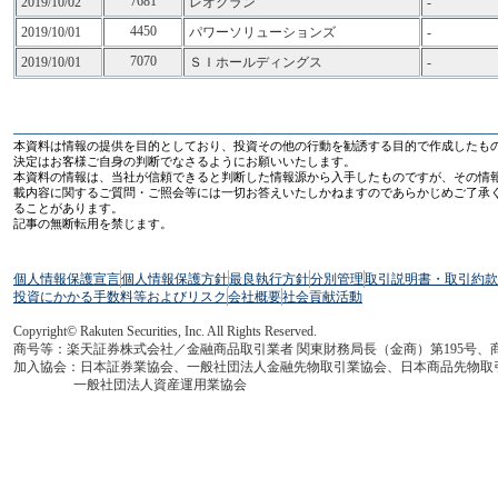
7681
2019/10/02
レオクラン
-
4450
2019/10/01
パワーソリューションズ
-
7070
2019/10/01
ＳＩホールディングス
-
本資料は情報の提供を目的としており、投資その他の行動を勧誘する目的で作成したも
決定はお客様ご自身の判断でなさるようにお願いいたします。
本資料の情報は、当社が信頼できると判断した情報源から入手したものですが、その情
載内容に関するご質問・ご照会等には一切お答えいたしかねますのであらかじめご了承
ることがあります。
記事の無断転用を禁じます。
個人情報保護宣言
個人情報保護方針
最良執行方針
分別管理
取引説明書・取引約款
投資にかかる手数料等およびリスク
会社概要
社会貢献活動
Copyright© Rakuten Securities, Inc. All Rights Reserved.
商号等：楽天証券株式会社／金融商品取引業者 関東財務局長（金商）第195号、
加入協会：日本証券業協会、一般社団法人金融先物取引業協会、日本商品先物取
一般社団法人資産運用業協会