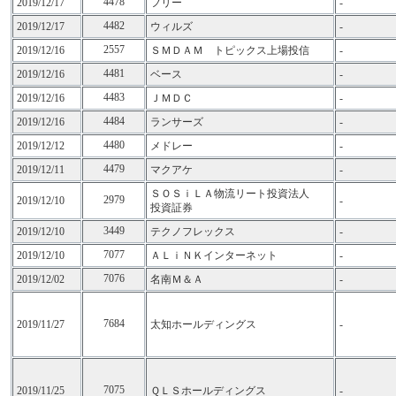
4478
2019/12/17
フリー
-
4482
2019/12/17
ウィルズ
-
2557
2019/12/16
ＳＭＤＡＭ トピックス上場投信
-
4481
2019/12/16
ベース
-
4483
2019/12/16
ＪＭＤＣ
-
4484
2019/12/16
ランサーズ
-
4480
2019/12/12
メドレー
-
4479
2019/12/11
マクアケ
-
ＳＯＳｉＬＡ物流リート投資法人
2979
2019/12/10
-
投資証券
3449
2019/12/10
テクノフレックス
-
7077
2019/12/10
ＡＬｉＮＫインターネット
-
7076
2019/12/02
名南Ｍ＆Ａ
-
7684
2019/11/27
太知ホールディングス
-
7075
2019/11/25
ＱＬＳホールディングス
-