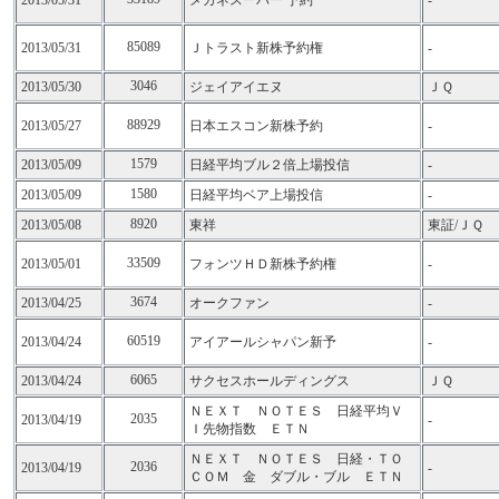
2013/05/31
メガネスーパー 予約
-
85089
2013/05/31
Ｊトラスト新株予約権
-
3046
2013/05/30
ジェイアイエヌ
ＪＱ
88929
2013/05/27
日本エスコン新株予約
-
1579
2013/05/09
日経平均ブル２倍上場投信
-
1580
2013/05/09
日経平均ベア上場投信
-
8920
2013/05/08
東祥
東証/ＪＱ
33509
2013/05/01
フォンツＨＤ新株予約権
-
3674
2013/04/25
オークファン
-
60519
2013/04/24
アイアールシャパン新予
-
6065
2013/04/24
サクセスホールディングス
ＪＱ
ＮＥＸＴ ＮＯＴＥＳ 日経平均Ｖ
2035
2013/04/19
-
Ｉ先物指数 ＥＴＮ
ＮＥＸＴ ＮＯＴＥＳ 日経・ＴＯ
2036
2013/04/19
-
ＣＯＭ 金 ダブル・ブル ＥＴＮ