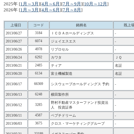
2025年 [
1月～3月
][
4月～6月
][
7月～9月
][
10月～12月
]
2026年 [
1月～3月
][
4月～6月
][
7月～8月
]
上場日
コード
銘柄名
既上
3184
2013/06/27
ＩＣＤＡホールディングス
-
6074
2013/06/27
ジェイエスエス
-
4978
2013/06/26
リプロセル
-
6292
2013/06/24
カワタ
ＪＱ
2485
2013/06/21
ティア
名証
6134
2013/06/20
富士機械製造
名証
66369
2013/06/17
シスウェーブホールディングス 予約
-
6248
2013/06/13
横田製作所
-
野村不動産マスターファンド投資法
3285
2013/06/12
-
人 投資証券
4587
2013/06/11
ペプチドリーム
-
3675
2013/06/03
クロス・マーケティンググループ
-
33189