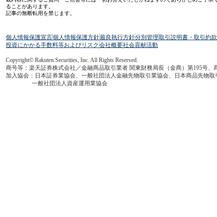
ることがあります。
記事の無断転用を禁じます。
個人情報保護宣言
個人情報保護方針
最良執行方針
分別管理
取引説明書・取引約款
投資にかかる手数料等およびリスク
会社概要
社会貢献活動
Copyright© Rakuten Securities, Inc. All Rights Reserved.
商号等：楽天証券株式会社／金融商品取引業者 関東財務局長（金商）第195号、
加入協会：日本証券業協会、一般社団法人金融先物取引業協会、日本商品先物取
一般社団法人資産運用業協会