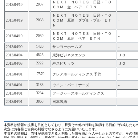
ＮＥＸＴ ＮＯＴＥＳ 日経・ＴＯ
2037
2013/04/19
-
ＣＯＭ 金 ベア ＥＴＮ
ＮＥＸＴ ＮＯＴＥＳ 日経・ＴＯ
2038
2013/04/19
ＣＯＭ 原油 ダブル・ブル ＥＴ
-
Ｎ
ＮＥＸＴ ＮＯＴＥＳ 日経・ＴＯ
2039
2013/04/19
-
ＣＯＭ 原油 ベア ＥＴＮ
1420
2013/04/09
サンヨーホームズ
-
4828
2013/04/04
東洋ビジネスエンジ
ＪＱ
2222
2013/04/03
寿スピリッツ
ＪＱ
17579
2013/04/01
クレアホールディングス 予約
-
3183
2013/04/01
ウイン・パートナーズ
-
3284
2013/04/01
フージャースホールディングス
-
3863
2013/04/01
日本製紙
-
本資料は情報の提供を目的としており、投資その他の行動を勧誘する目的で作成したも
決定はお客様ご自身の判断でなさるようにお願いいたします。
本資料の情報は、当社が信頼できると判断した情報源から入手したものですが、その情
載内容に関するご質問・ご照会等には一切お答えいたしかねますのであらかじめご了承