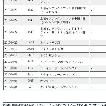
2010/11/01
-
ングス
上場インデックスファンド米国株式
1547
2010/10/29
-
（Ｓ＆Ｐ５００）
上場インデックスファンド中国Ｈ株
1548
2010/10/29
-
（ハンセン中国企業株）
上場インデックスファンドＳ＆Ｐ
1549
2010/10/29
ＣＮＸ Ｎｉｆｔｙ先物（インド株
-
式）
45711
2010/10/22
ナノキャリア新
-
89001
2010/10/18
セイクレスト 新株
-
7818
2010/10/12
トランザクション
-
1418
2010/10/05
インターライフホールディングス
-
1417
2010/10/01
ミライト・ホールディングス
-
1417
2010/10/01
ミライト・ホールディングス
-
6628
2010/10/01
オンキヨー
-
9413
2010/10/01
テレビ東京ホールディングス
-
本資料は情報の提供を目的としており、投資その他の行動を勧誘する目的で作成したも