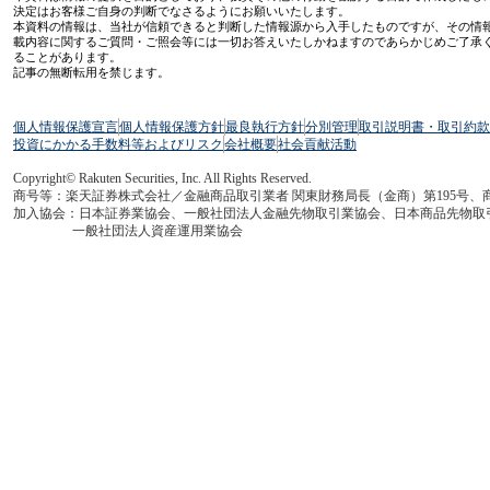
決定はお客様ご自身の判断でなさるようにお願いいたします。
本資料の情報は、当社が信頼できると判断した情報源から入手したものですが、その情
載内容に関するご質問・ご照会等には一切お答えいたしかねますのであらかじめご了承
ることがあります。
記事の無断転用を禁じます。
個人情報保護宣言
個人情報保護方針
最良執行方針
分別管理
取引説明書・取引約款
投資にかかる手数料等およびリスク
会社概要
社会貢献活動
Copyright© Rakuten Securities, Inc. All Rights Reserved.
商号等：楽天証券株式会社／金融商品取引業者 関東財務局長（金商）第195号、
加入協会：日本証券業協会、一般社団法人金融先物取引業協会、日本商品先物取
一般社団法人資産運用業協会