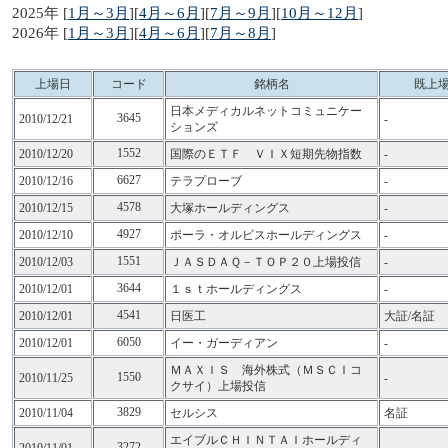
2025年 [
1月～3月
][
4月～6月
][
7月～9月
][
10月～12月
]
2026年 [
1月～3月
][
4月～6月
][
7月～8月
]
上場日
コード
銘柄名
既上
日本メディカルネットコミュニケー
3645
2010/12/21
-
ションズ
1552
2010/12/20
国際のＥＴＦ ＶＩＸ短期先物指数
-
6627
2010/12/16
テラプローブ
-
4578
2010/12/15
大塚ホールディングス
-
4927
2010/12/10
ポーラ・オルビスホールディングス
-
1551
2010/12/03
ＪＡＳＤＡＱ－ＴＯＰ２０上場投信
-
3644
2010/12/01
１ｓｔホールディングス
-
4541
2010/12/01
日医工
大証/名証
6050
2010/12/01
イー・ガーディアン
-
ＭＡＸＩＳ 海外株式（ＭＳＣＩコ
1550
2010/11/25
-
クサイ）上場投信
3829
2010/11/04
セルシス
名証
エイブルＣＨＩＮＴＡＩホールディ
3272