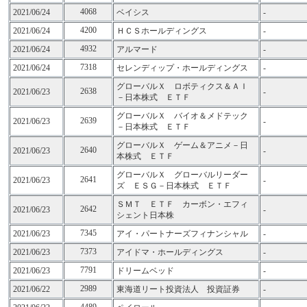
4068
2021/06/24
ベイシス
-
4200
2021/06/24
ＨＣＳホールディングス
-
4932
2021/06/24
アルマード
-
7318
2021/06/24
セレンディップ・ホールディングス
-
グローバルＸ ロボティクス＆ＡＩ
2638
2021/06/23
-
－日本株式 ＥＴＦ
グローバルＸ バイオ＆メドテック
2639
2021/06/23
-
－日本株式 ＥＴＦ
グローバルＸ ゲーム＆アニメ－日
2640
2021/06/23
-
本株式 ＥＴＦ
グローバルＸ グローバルリーダー
2641
2021/06/23
-
ズ ＥＳＧ－日本株式 ＥＴＦ
ＳＭＴ ＥＴＦ カーボン・エフィ
2642
2021/06/23
-
シェント日本株
7345
2021/06/23
アイ・パートナーズフィナンシャル
-
7373
2021/06/23
アイドマ・ホールディングス
-
7791
2021/06/23
ドリームベッド
-
2989
2021/06/22
東海道リート投資法人 投資証券
-