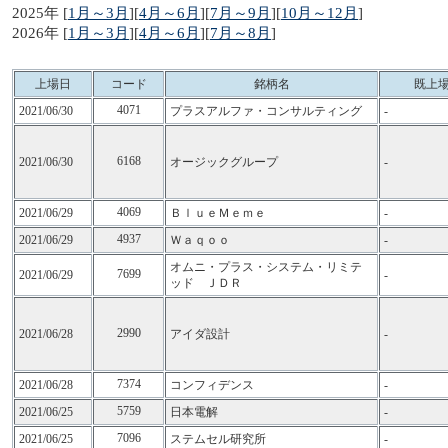
2025年 [
1月～3月
][
4月～6月
][
7月～9月
][
10月～12月
]
2026年 [
1月～3月
][
4月～6月
][
7月～8月
]
上場日
コード
銘柄名
既上
4071
2021/06/30
プラスアルファ・コンサルティング
-
6168
2021/06/30
オージックグループ
-
4069
2021/06/29
ＢｌｕｅＭｅｍｅ
-
4937
2021/06/29
Ｗａｑｏｏ
-
オムニ・プラス・システム・リミテ
7699
2021/06/29
-
ッド ＪＤＲ
2990
2021/06/28
アイダ設計
-
7374
2021/06/28
コンフィデンス
-
5759
2021/06/25
日本電解
-
7096
2021/06/25
ステムセル研究所
-