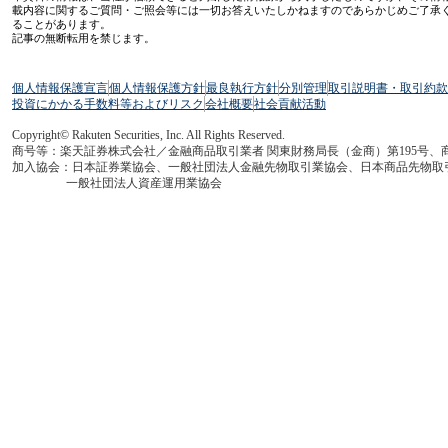
載内容に関するご質問・ご照会等には一切お答えいたしかねますのであらかじめご了承
ることがあります。
記事の無断転用を禁じます。
個人情報保護宣言
個人情報保護方針
最良執行方針
分別管理
取引説明書・取引約款
投資にかかる手数料等およびリスク
会社概要
社会貢献活動
Copyright© Rakuten Securities, Inc. All Rights Reserved.
商号等：楽天証券株式会社／金融商品取引業者 関東財務局長（金商）第195号、
加入協会：日本証券業協会、一般社団法人金融先物取引業協会、日本商品先物取
一般社団法人資産運用業協会