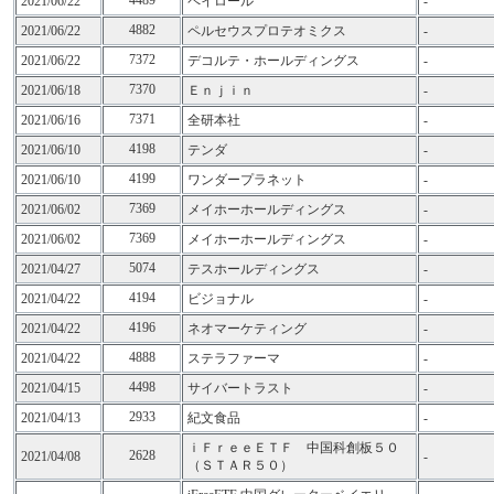
4489
2021/06/22
ペイロール
-
4882
2021/06/22
ペルセウスプロテオミクス
-
7372
2021/06/22
デコルテ・ホールディングス
-
7370
2021/06/18
Ｅｎｊｉｎ
-
7371
2021/06/16
全研本社
-
4198
2021/06/10
テンダ
-
4199
2021/06/10
ワンダープラネット
-
7369
2021/06/02
メイホーホールディングス
-
7369
2021/06/02
メイホーホールディングス
-
5074
2021/04/27
テスホールディングス
-
4194
2021/04/22
ビジョナル
-
4196
2021/04/22
ネオマーケティング
-
4888
2021/04/22
ステラファーマ
-
4498
2021/04/15
サイバートラスト
-
2933
2021/04/13
紀文食品
-
ｉＦｒｅｅＥＴＦ 中国科創板５０
2628
2021/04/08
-
（ＳＴＡＲ５０）