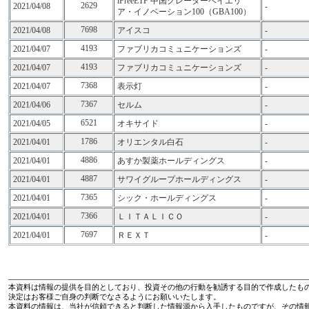
iFreeETF 中国グレーターベイエリ
2629
2021/04/08
-
ア・イノベーション100（GBA100）
7698
2021/04/08
アイスコ
-
4193
2021/04/07
ファブリカコミュニケーションズ
-
4193
2021/04/07
ファブリカコミュニケーションズ
-
7368
2021/04/07
表示灯
-
7367
2021/04/06
セルム
-
6521
2021/04/05
オキサイド
-
1786
2021/04/01
オリエンタル白石
-
4886
2021/04/01
あすか製薬ホールディングス
-
4887
2021/04/01
サワイグループホールディングス
-
7365
2021/04/01
シック・ホールディングス
-
7366
2021/04/01
ＬＩＴＡＬＩＣＯ
-
7697
2021/04/01
ＲＥＸＴ
-
本資料は情報の提供を目的としており、投資その他の行動を勧誘する目的で作成したも
決定はお客様ご自身の判断でなさるようにお願いいたします。
本資料の情報は、当社が信頼できると判断した情報源から入手したものですが、その情