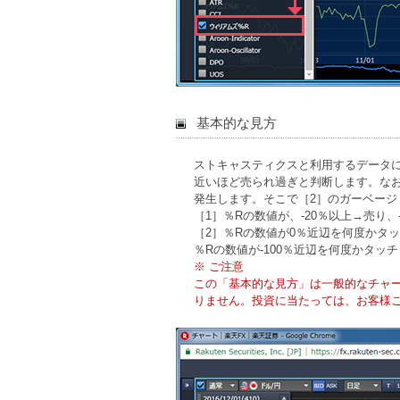
基本的な見方
ストキャスティクスと利用するデータに
近いほど売られ過ぎと判断します。な
発生します。そこで［2］のガーベージ
［1］％Rの数値が、-20％以上→売り、
［2］％Rの数値が0％近辺を何度かタ
％Rの数値が-100％近辺を何度かタッ
※ ご注意
この「基本的な見方」は一般的なチャ
りません。投資に当たっては、お客様