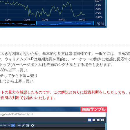
大きな相違がないため、基本的な見方はほぼ同様です。一般的には、％Rの数値
お、ウィリアムズ％Rは短期売買を目的に、マーケットの動きに敏感に反応す
トップ(ガーベージボトム)を売買のシグナルとする場合もあります。
-80％以下→買い
ッチしてから下落→売り
チしてから上昇→買い
ートの見方を解説したものです。この解説どおりに投資判断をしたとしても、
ご自身の判断でお願いいたします。