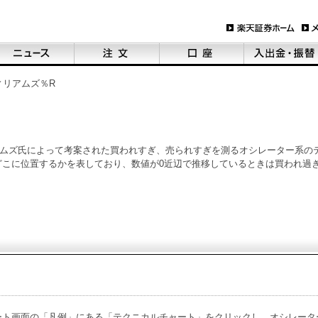
ィリアムズ％R
アムズ氏によって考案された買われすぎ、売られすぎを測るオシレーター系の
こに位置するかを表しており、数値が0近辺で推移しているときは買われ過ぎ
ート画面の「凡例」にある「テクニカルチャート」をクリックし、オシレータ