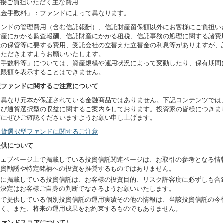
直接ご負担いただく主な費用
換金手数料」：ファンドによって異なります。
ァンドの管理費用（含む信託報酬）、信託財産留保額以外にお客様にご負担い
財産にかかる監査報酬、信託財産にかかる租税、信託事務の処理に関する諸費
産の保管等に要する費用、受託会社の立替えた立替金の利息等がありますが、
いただきますようお願いいたします。
・手数料等」については、資産規模や運用状況によって変動したり、保有期間
上限額を表示することはできません。
型ファンドに関するご注意について
は異なり元本が保証されている金融商品ではありません。下記コンテンツでは
よび通貨選択型の収益に関するご案内をしております。投資家の皆様につきま
前にぜひご確認くださいますようお願い申し上げます。
通貨選択型ファンドに関するご注意
提供について
ウェブページ上で掲載している投資信託関連ページは、お取引の参考となる情
投資勧誘や特定銘柄への投資を推奨するものではありません。
ジに掲載している投資信託は、お客様の投資目的、リスク許容度に必ずしも合
終決定はお客様ご自身の判断でなさるようお願いいたします。
ジで提供している個別投資信託の運用実績その他の情報は、当該投資信託の今
なく、また、将来の運用成果をお約束するものでもありません。
ファンドスコアについて）