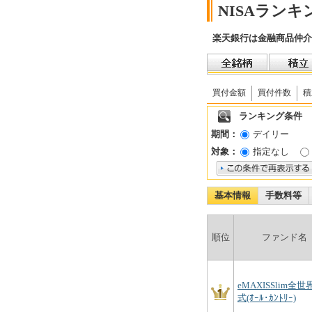
NISAランキ
楽天銀行は金融商品仲介
買付金額
買付件数
積
ランキング条件
期間：
デイリー
対象：
指定なし
基本情報
手数料等
順位
ファンド名
eMAXISSlim全世
式(ｵｰﾙ･ｶﾝﾄﾘｰ)