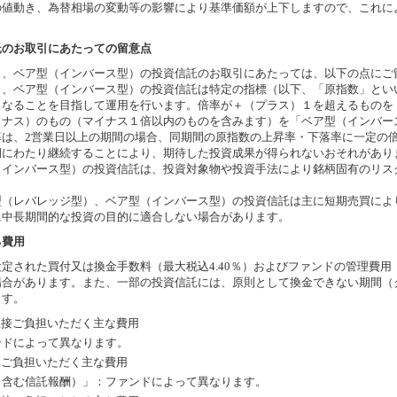
の値動き、為替相場の変動等の影響により基準価額が上下しますので、これに
託のお取引にあたっての留意点
）、ベア型（インバース型）の投資信託のお取引にあたっては、以下の点にご
）、ベア型（インバース型）の投資信託は特定の指標（以下、「原指数」とい
となることを目指して運用を行います。倍率が＋（プラス）１を超えるものを
イナス）のもの（マイナス１倍以内のものを含みます）を「ベア型（インバー
率は、2営業日以上の期間の場合、同期間の原指数の上昇率・下落率に一定の
期にわたり継続することにより、期待した投資成果が得られないおそれがあり
（インバース型）の投資信託は、投資対象物や投資手法により銘柄固有のリス
型（レバレッジ型）、ベア型（インバース型）の投資信託は主に短期売買によ
に中長期間的な投資の目的に適合しない場合があります。
る費用
定された買付又は換金手数料（最大税込4.40％）およびファンドの管理費用
場合があります。また、一部の投資信託には、原則として換金できない期間（
ます。
直接ご負担いただく主な費用
ンドによって異なります。
にご負担いただく主な費用
（含む信託報酬）」：ファンドによって異なります。