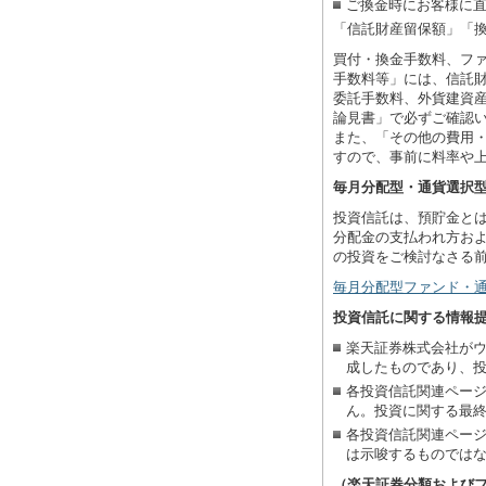
ご換金時にお客様に
「信託財産留保額」「
買付・換金手数料、フ
手数料等」には、信託
委託手数料、外貨建資
論見書」で必ずご確認
また、「その他の費用
すので、事前に料率や
毎月分配型・通貨選択
投資信託は、預貯金と
分配金の支払われ方お
の投資をご検討なさる
毎月分配型ファンド・
投資信託に関する情報
楽天証券株式会社が
成したものであり、
各投資信託関連ペー
ん。投資に関する最
各投資信託関連ペー
は示唆するものでは
（楽天証券分類および