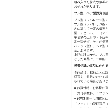
組み入れた株式や債券
おそれがあります。
ブル型・ベア型投資信
ブル型（レバレッジ型
ブル型（レバレッジ型
きに対して一定の倍率
型）」といい、－（マ
準価額の上昇率・下落
常一致せず、それが長
バレッジ型）、ベア型
合があります。
上記の理由から、ブル
とした商品で、一般的
投資信託の取引にかか
各商品は、銘柄ごとに設
経費をご負担いただく
られている場合があり
お買付時にお客様に
「買付手数料」：ファ
保有期間中に間接的
「ファンドの管理費用