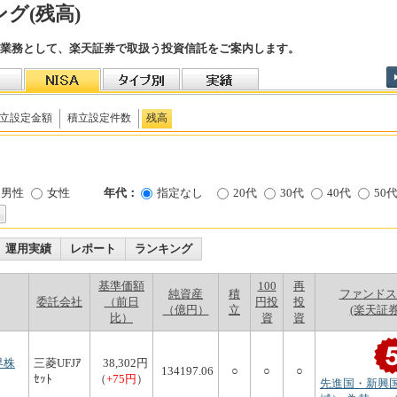
ング(残高)
業務として、楽天証券で取扱う投資信託をご案内します。
立設定金額
積立設定件数
残高
男性
女性
年代：
指定なし
20代
30代
40代
50
運用実績
レポート
ランキング
基準価額
100
再
純資産
積
ファンドスコ
委託会社
（前日
円投
投
（億円）
立
(楽天証
比）
資
資
界株
三菱UFJｱ
38,302円
134197.06
○
○
○
ｾｯﾄ
（
+75円
）
先進国・新興