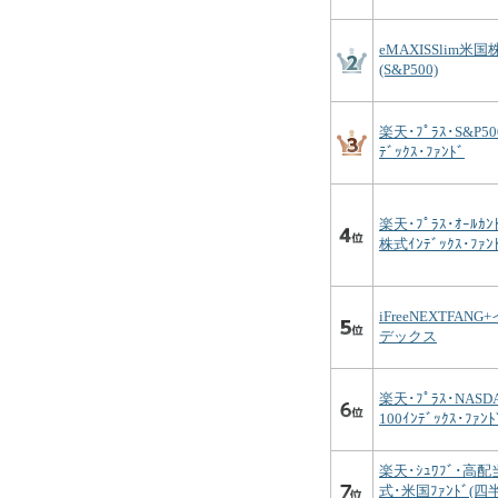
eMAXISSlim米国
(S&P500)
楽天･ﾌﾟﾗｽ･S&P50
ﾃﾞｯｸｽ･ﾌｧﾝﾄﾞ
楽天･ﾌﾟﾗｽ･ｵｰﾙｶﾝ
株式ｲﾝﾃﾞｯｸｽ･ﾌｧﾝ
iFreeNEXTFANG
デックス
楽天･ﾌﾟﾗｽ･NASD
100ｲﾝﾃﾞｯｸｽ･ﾌｧﾝﾄ
楽天･ｼｭﾜﾌﾞ･高
式･米国ﾌｧﾝﾄﾞ(四