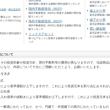
楽天証券において
海外債券に投資する銘柄の買付金額ランキング
銘柄ランキング
国内不動産投信（REIT)
定金額
/
積立設定件
値上がり率
国内不動産投信（REIT)に投資する銘柄の買付金
楽天証券取扱い銘
額ランキング
件数および、NISAで
値下がり率
ング/NISAでのお
海外不動産投信（REIT)
楽天証券取扱い銘
海外不動産投信（REIT)に投資する銘柄の買付金
買い越金額
額ランキング
楽天証券での買い
資信託の買付金額ラ
ミックスアセット
の上位銘柄ランキ
様々なアセットに投資する銘柄の買付金額ランキ
ング
用について
りその投資対象や投資方針、買付手数料等の費用が異なりますので、当該商品
みになり、内容について十分にご理解いただくよう、お願いいたします。
るリスク
株式
きにより基準価額が上下しますので、これにより投資元本を割り込むおそれが
て公社債
み入れ債券の値動きにより基準価額が上下しますので、これにより投資元本を
・一般債にわたっており、かつ、円建て・外貨建ての両方にわたっているもの