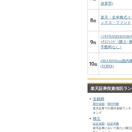
決算型)
楽天・全米株式イ
ックス・ファンド
ﾆｯｾｲNASDAQ100ｲ
ｯｸｽﾌｧﾝﾄﾞ<購入･
手数料なし>
eMAXISSlim国内
(TOPIX)
楽天証券投資信託ラン
全銘柄
買付金額
/
買付件数
楽天証券での買付金額ランキ
キング
積立
設定金額
/
設定件数
楽天証券において新たに積立