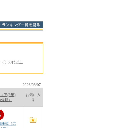
代
60代以上
2026/08/07
ア(3年)
お気に入
券分類）
り
国株式（広