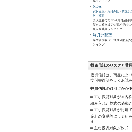
数ランキング
NISA
買付金額
/
買付件数
/
積立設
数
/
残高
楽天証券でのNISA買付金額/
新たに積立設定金額/件数ランキ
預かり残高ランキング
毎月分配型
楽天証券取扱い毎月分配型投
ンキング
投資信託のリスクと費
投資信託は、商品によ
交付書面等をよくお読
投資信託の取引にかか
主な投資対象が国内
組み入れた株式の値動
主な投資対象が円建
金利の変動等による組
す。
主な投資対象が株式