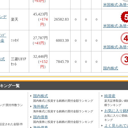
（
+93円
）
米国株式-為替
45,423円
ンデ
楽天
（
+174
26582.83
○
○
○
円
）
米国株式-為替
ﾝﾃﾞ
27,787円
換金
ﾆｯｾｲ
6003.39
○
○
○
（
+41円
）
米国株式-為替
32,446円
株式
三菱UFJｱ
（
+152
7845.79
○
○
○
ｾｯﾄ
円
）
国内株式
キング一覧
国内株式
純資産
国内株式に投資する銘柄の買付金額ランキング
楽天証券取扱い銘
ング/買付件数ラン
柄ランキング
海外株式
お気に入り銘
海外株式に投資する銘柄の買付金額ランキング
お気に入りに登録
国内債券
キング
国内債券に投資する銘柄の買付金額ランキング
設定された金額/件
よく見られて
海外債券