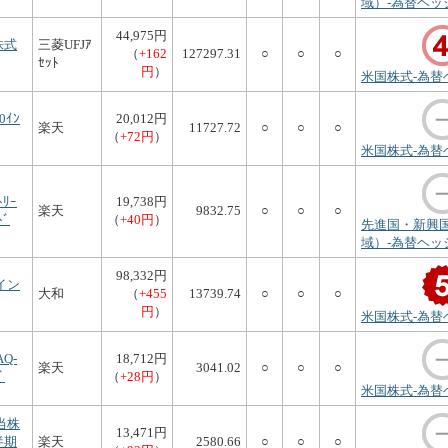
域）-為替ヘッ
44,975円
株式
三菱UFJｱ
（
+162
127297.31
○
○
○
ｾｯﾄ
円
）
米国株式-為替
0ｲﾝ
20,012円
楽天
11727.72
○
○
○
（
+72円
）
米国株式-為替
ﾄﾘｰ
19,738円
楽天
9832.75
○
○
○
ﾄﾞ
（
+40円
）
先進国・新興
域）-為替ヘッ
98,332円
+イン
大和
（
+455
13739.74
○
○
○
円
）
米国株式-為替
AQ-
18,712円
楽天
3041.02
○
○
○
ﾞ
（
+28円
）
米国株式-為替
配当株
13,471円
半期
楽天
2580.66
○
○
○