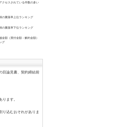
アクセスされている件数の多い
柄の騰落率上位ランキング
柄の騰落率下位ランキング
越金額（買付金額－解約金額）
ング
の目論見書、契約締結前
あります。
割り込むおそれがありま