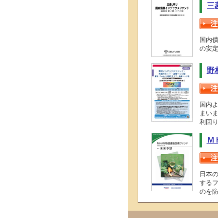
三
国内
の安
野村
国内
まい
利回
Ｍ
日本
する
のを