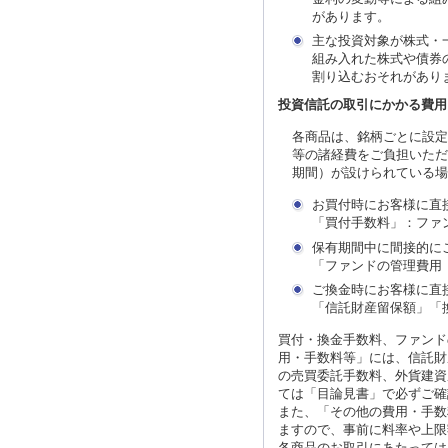
があります。
主な投資対象が株式・
組み入れた株式や債券
割り込むおそれがあり
投資信託の取引にかかる費用
各商品は、銘柄ごとに設定
等の諸経費をご負担いただ
期間）が設けられている場
お買付時にお客様に直
「買付手数料」：ファ
保有期間中に間接的に
「ファンドの管理費用
ご換金時にお客様に直
「信託財産留保額」「
買付・換金手数料、ファンド
用・手数料等」には、信託財
の売買委託手数料、外貨建資
ては「目論見書」で必ずご確
また、「その他の費用・手数
ますので、事前に料率や上限
各商品のお取引にあたっては