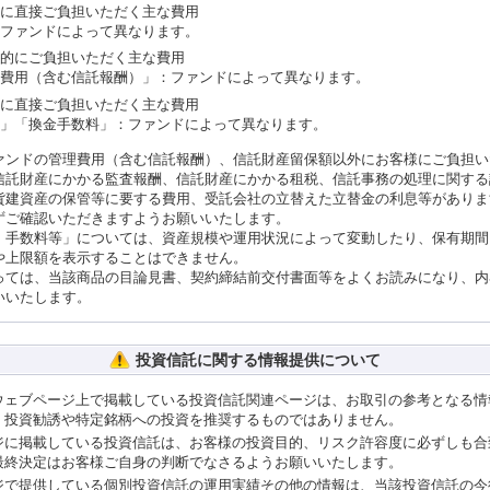
に直接ご負担いただく主な費用
ファンドによって異なります。
的にご負担いただく主な費用
費用（含む信託報酬）」：ファンドによって異なります。
に直接ご負担いただく主な費用
」「換金手数料」：ファンドによって異なります。
ァンドの管理費用（含む信託報酬）、信託財産留保額以外にお客様にご負担い
信託財産にかかる監査報酬、信託財産にかかる租税、信託事務の処理に関する
貨建資産の保管等に要する費用、受託会社の立替えた立替金の利息等がありま
ずご確認いただきますようお願いいたします。
・手数料等」については、資産規模や運用状況によって変動したり、保有期間
や上限額を表示することはできません。
っては、当該商品の目論見書、契約締結前交付書面等をよくお読みになり、内
いいたします。
投資信託に関する情報提供について
ウェブページ上で掲載している投資信託関連ページは、お取引の参考となる情
、投資勧誘や特定銘柄への投資を推奨するものではありません。
ジに掲載している投資信託は、お客様の投資目的、リスク許容度に必ずしも合
最終決定はお客様ご自身の判断でなさるようお願いいたします。
ジで提供している個別投資信託の運用実績その他の情報は、当該投資信託の今