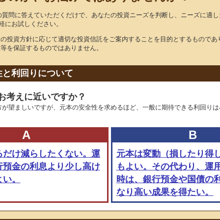
の質問に答えていただくだけで、あなたの投資ニーズを判断し、ニーズに適し
軽にお試しください。
様の投資方針に応じて適切な投資信託をご案内することを目的とするものであ
性等を保証するものではありません。
性と利回りについて
お考えに近いですか？
方が望ましいですが、元本の安全性を求めるほど、一般に期待できる利回りは
A
B
るだけ減らしたくない。運
元本は変動（損したり得
行預金の利息より少し高け
もよい。その代わり、運
よい。
時は、銀行預金や国債の
なり高い成果を得たい。