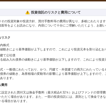
投資信託のリスクと費用について
りその投資対象や投資方針、買付手数料等の費用が異なり、多岐にわたります
書面等をよくお読みになり、内容について十分にご理解いただくよう、お願い
るリスク
内株式
値動きにより基準価額が上下しますので、これにより投資元本を割り込むお
建て公社債
る組み入れ債券の値動きにより基準価額が上下しますので、これにより投資
式・一般債にわたっており、かつ、円建て・外貨建ての両方にわたっている
債券の値動き、為替相場の変動等の影響により基準価額が上下しますので、
あります。
る費用
に設定された買付又は換金手数料（最大税込4.32％）およびファンドの管理
いただく場合があります。また、一部の投資信託には、原則として換金できな
いる場合があります。