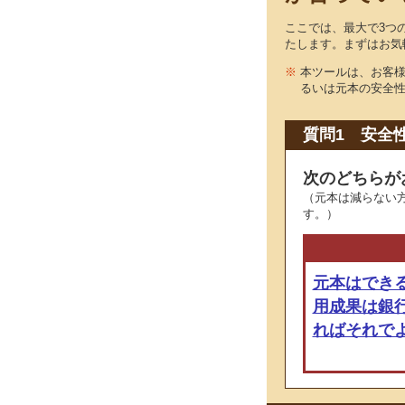
ここでは、最大で3つ
たします。まずはお気
※
本ツールは、お客
るいは元本の安全
質問1 安全
次のどちらが
（元本は減らない
す。）
元本はでき
用成果は銀
ればそれで