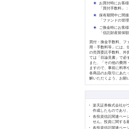
お買付時にお客様
「買付手数料」：
保有期間中に間接
「ファンドの管理
ご換金時にお客様
「信託財産留保額
買付・換金手数料、フ
用・手数料等」には、
の売買委託手数料、外
ては「目論見書」で必
また、「その他の費用
ますので、事前に料率
各商品のお取引にあた
解いただくよう、お願
楽天証券株式会社が
作成したものであり
各投資信託関連ペー
せん。投資に関する
各投資信託関連ペー