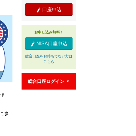
口座申込

お申し込み無料！
NISA口座申込

総合口座をお持ちでない方は
こちら
総合口座ログイン

いま
もご参