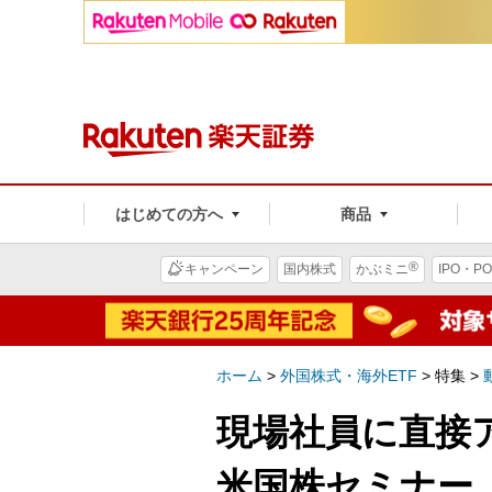
はじめての方へ
商品
®
キャンペーン
国内株式
かぶミニ
IPO・PO
ホーム
>
外国株式・海外ETF
>
特集 >
現場社員に直接
米国株セミナー