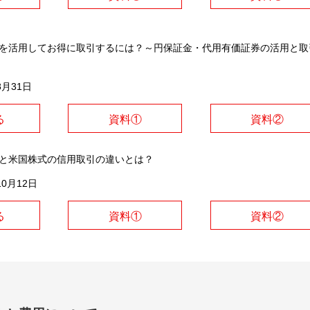
引を活用してお得に取引するには？～円保証金・代用有価証券の活用と取
8月31日
る
資料①
資料②
式と米国株式の信用取引の違いとは？
10月12日
る
資料①
資料②