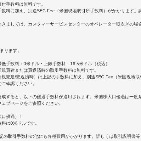
買付手数料は無料です。
数料に加え、別途SEC Fee（米国現地取引所手数料）がかかります
きましては、カスタマーサービスセンターのオペレーター取次ぎの場合、
決まります。
最低手数料：0米ドル・上限手数料：16.5米ドル（税込）
新規買建または買返済時の取引手数料は無料です。
規売建/売返済時）は上記の手数料に加え、別途SEC Fee（米国現地
でご確認ください。
達成すると、以下の優遇手数料が適用されます。米国株大口優遇は一度
ウェブページをご参照ください。
大口優遇）〕
数料は0米ドルです。
記の取引手数料の他にも各種費用がかかります。詳しくは取引説明書等