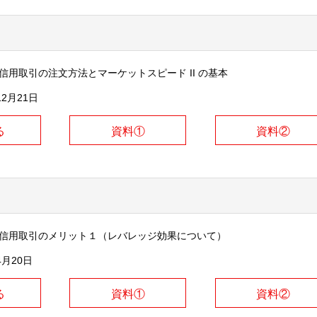
信用取引の注文方法とマーケットスピード II の基本
12月21日
る
資料①
資料②
式信用取引のメリット１（レバレッジ効果について）
4月20日
る
資料①
資料②