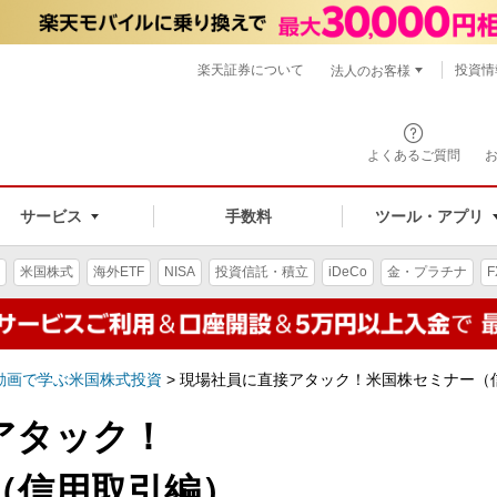
楽天証券について
投資情
法人のお客様
よくあるご質問
手数料
サービス
ツール・アプリ
米国株式
海外ETF
NISA
投資信託・積立
iDeCo
金・プラチナ
F
動画で学ぶ米国株式投資
>
現場社員に直接アタック！米国株セミナー（
アタック！
（信用取引編）