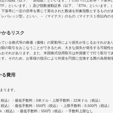
特定の指標（以下、「原指数」といいます。）の日々の上昇率・下落率
TF」といいます。）及び指数連動証券（以下、「ETN」といいます。）
・下落率に一定の倍率を乗じて算出された数値を対象指数とするものが
「レバレッジ型」といい、－（マイナス）のもの（マイナス１倍以内の
かかるリスク
っている株式等の株価（価格）の変動等により損失が生じるおそれがあ
金額の取引をおこなうことができるため、大きな損失が発生する可能性
るおそれがあります。また、米国株式信用取引は外貨建てで行う取引で
ます。そのため、お客様の指示により外貨を円貨に交換する際の為替相
かる費用
決まります。
％（税込）・最低手数料：0米ドル・上限手数料：22米ドル（税込）
％（税込）・最低手数料：550円（税込）・上限手数料：5,500円（税込）
0％（税込）・最低手数料：550円（税込）・手数料上限なし