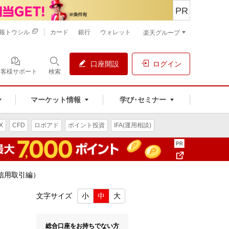
PR
報トウシル
カード
銀行
ウォレット
楽天グループ
口座開設
ログイン
お客様サポート
検索
マーケット情報
学び･セミナー
X
CFD
ロボアド
ポイント投資
IFA(運用相談)
信用取引編）
文字サイズ
小
中
大
総合口座をお持ちでない方