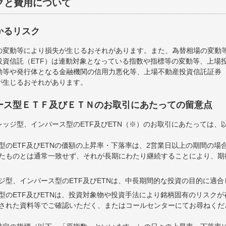
クと費用について
かるリスク
の変動等により損失が生じるおそれがあります。また、為替相場の変動
資信託（ETF）は連動対象となっている指数や指標等の変動等、上場投
等や発行体となる金融機関の信用力悪化等、上場不動産投資信託証券（
が生じるおそれがあります。
ース型ＥＴＦ及びＥＴＮのお取引にあたっての留意点
ッジ型、インバース型のETF及びETN（※）のお取引にあたっては、
型のETF及びETNの価額の上昇率・下落率は、2営業日以上の期間の場
たものとは通常一致せず、それが長期にわたり継続することにより、期
ジ型、インバース型のETF及びETNは、中長期間的な投資の目的に適
型のETF及びETNは、投資対象物や投資手法により銘柄固有のリスク
された資料等でご確認いただく、またはコールセンターにてお尋ねくだ