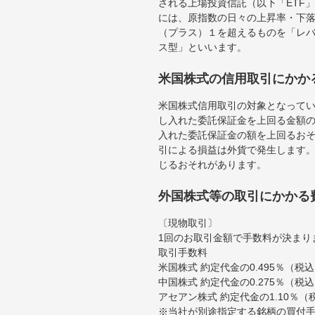
される上場投資信託（以下「ETF」
には、原指数の日々の上昇率・下
（プラス）１を超えるものを「レ
ス型」といいます。
米国株式の信用取引にかか
米国株式信用取引の対象となって
し入れた委託保証金を上回る金額
入れた委託保証金の額を上回るお
引による損益は外貨で発生します
じるおそれがあります。
外国株式等の取引にかかる
〔現物取引〕
1回のお取引金額で手数料が決まり
取引手数料
米国株式 約定代金の0.495％（
中国株式 約定代金の0.275％（税
アセアン株式 約定代金の1.10％
※当社が別途指定する銘柄の買付