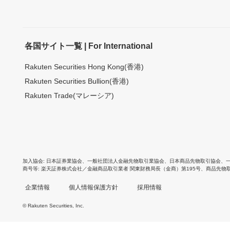
各国サイト一覧 | For International
Rakuten Securities Hong Kong(香港)
Rakuten Securities Bullion(香港)
Rakuten Trade(マレーシア)
加入協会
日本証券業協会
、
一般社団法人金融先物取引業協会
、
日本商品先物取引協会
、
商号等
楽天証券株式会社／金融商品取引業者 関東財務局長（金商）第195号、商品先物
企業情報
個人情報保護方針
採用情報
© Rakuten Securities, Inc.