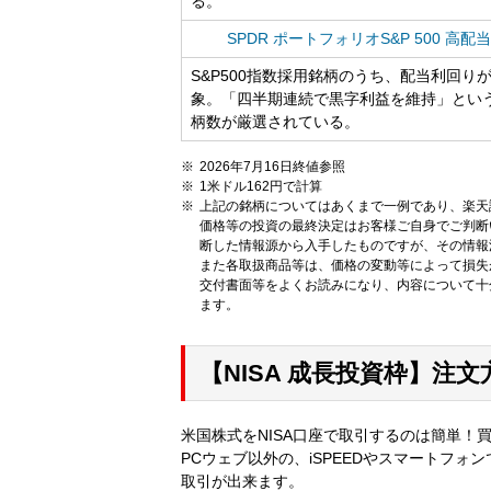
る。
SPDR ポートフォリオS&P 500 高配
S&P500指数採用銘柄のうち、配当利回り
象。「四半期連続で黒字利益を維持」とい
柄数が厳選されている。
2026年7月16日終値参照
1米ドル162円で計算
上記の銘柄についてはあくまで一例であり、楽天
価格等の投資の最終決定はお客様ご自身でご判断
断した情報源から入手したものですが、その情報
また各取扱商品等は、価格の変動等によって損失
交付書面等をよくお読みになり、内容について十
ます。
【NISA 成長投資枠】注
米国株式をNISA口座で取引するのは簡単！
PCウェブ以外の、iSPEEDやスマートフォ
取引が出来ます。