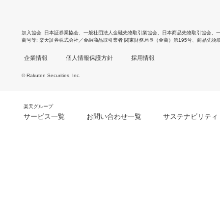
加入協会
日本証券業協会
、
一般社団法人金融先物取引業協会
、
日本商品先物取引協会
、
商号等
楽天証券株式会社／金融商品取引業者 関東財務局長（金商）第195号、商品先物
企業情報
個人情報保護方針
採用情報
© Rakuten Securities, Inc.
楽天グループ
サービス一覧
お問い合わせ一覧
サステナビリティ